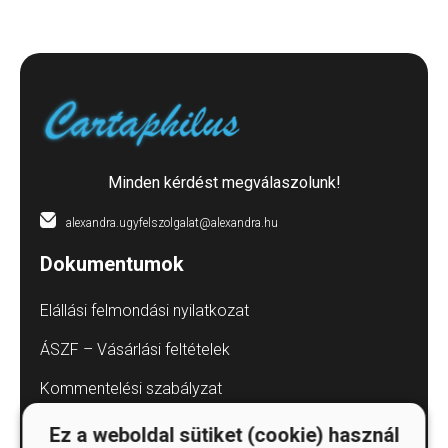
Minden kérdést megválaszolunk!
alexandra.ugyfelszolgalat@alexandra.hu
Dokumentumok
Elállási felmondási nyilatkozat
ÁSZF – Vásárlási feltételek
Kommentelési szabályzat
Adatvédelmi tájékoztatók
Ez a weboldal sütiket (cookie) használ