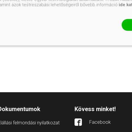
valamint azok testreszabási lehetőségeiről bővebb információ
ide ka
Dokumentumok
Kövess minket!
Facebook
lállási felmondási nyilatkozat