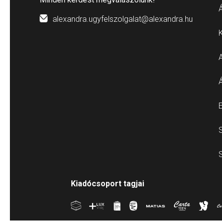
Á
alexandra.ugyfelszolgalat@alexandra.hu
E
S
S
Kiadócsoport tagjai