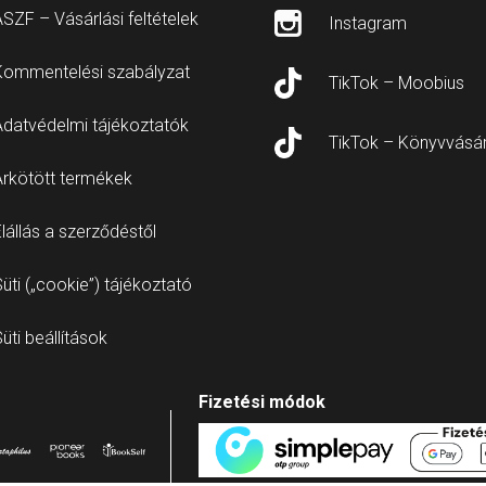
SZF – Vásárlási feltételek
Instagram
Kommentelési szabályzat
TikTok – Moobius
Adatvédelmi tájékoztatók
TikTok – Könyvvásá
Árkötött termékek
lállás a szerződéstől
üti („cookie”) tájékoztató
üti beállítások
Fizetési módok