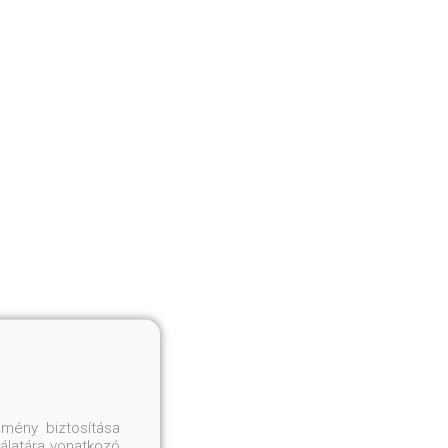
mény biztosítása
nálatára vonatkozó