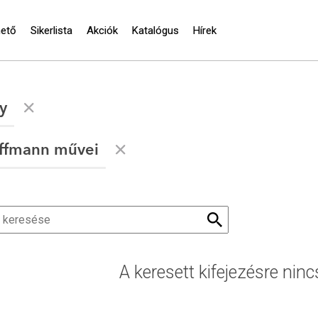
hető
Sikerlista
Akciók
Katalógus
Hírek
y
Hoffmann művei
A keresett kifejezésre ninc