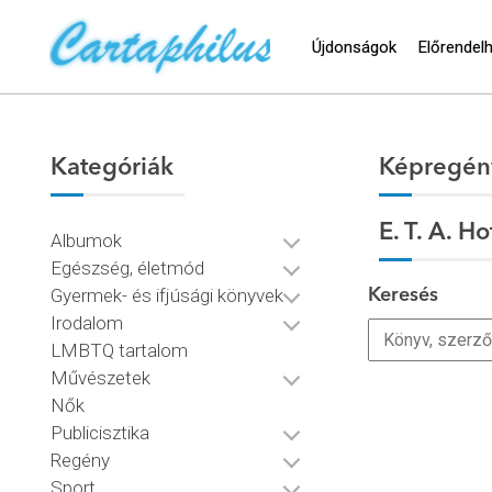
Újdonságok
Előrendel
Kategóriák
Képregén
E. T. A. 
Albumok
Egészség, életmód
Gyermek- és ifjúsági könyvek
Keresés
Irodalom
LMBTQ tartalom
Művészetek
Nők
Publicisztika
Regény
Sport