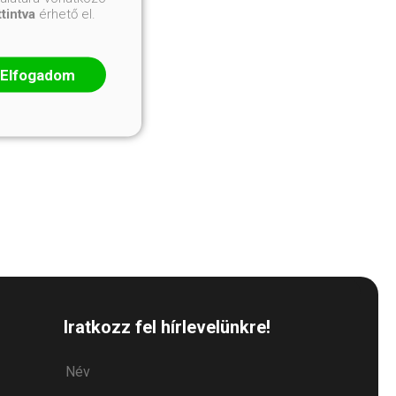
ttintva
érhető el.
Elfogadom
Iratkozz fel hírlevelünkre!