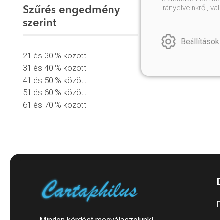
irányelveinkről, 
Szűrés engedmény
szerint
Beállítások
21 és 30 % között
31 és 40 % között
41 és 50 % között
51 és 60 % között
61 és 70 % között
E
Minden kérdést megválaszolunk!