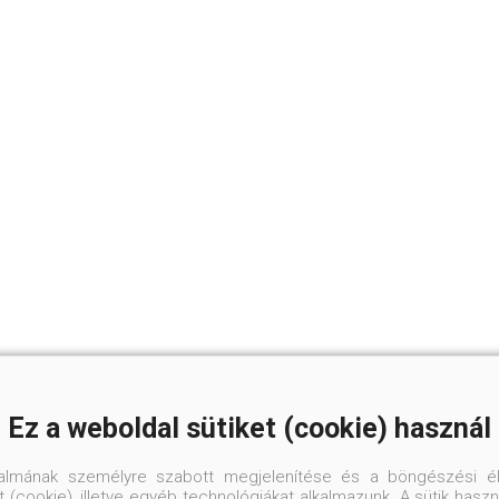
Ez a weboldal sütiket (cookie) használ
talmának személyre szabott megjelenítése és a böngészési él
 (cookie), illetve egyéb technológiákat alkalmazunk. A sütik hasz