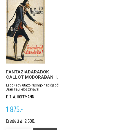
FANTÁZIADARABOK
CALLOT MODORÁBAN 1.
Lapok egy utazó rajongó naplójából
Jean Paul előszavával
E. T. A. HOFFMANN
1 875.-
Eredeti ár:
2 500.-