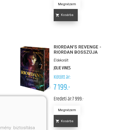
Megnézem
Kosárba
RIORDAN'S REVENGE -
RIORDAN BOSSZÚJA
Éldekorált
JOLIE VINES
Kötött ár:
7 199.-
Eredeti ár:
7 999.-
Megnézem
Kosárba
mény biztosítása