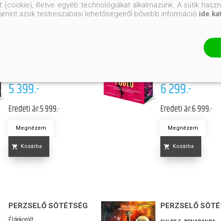
 (cookie), illetve egyéb technológiákat alkalmazunk. A sütik hasz
valamint azok testreszabási lehetőségeiről bővebb információ
ide ka
EZÜST HATTYÚ
HÉT HALÁLOS T
Éldekorált
Éldekorált
AMO JONES
AMBER HAMILTON
Kötött ár:
Kötött ár:
5 399.-
6 299.-
Eredeti ár:
5 999.-
Eredeti ár:
6 999.-
Megnézem
Megnézem
Kosárba
Kosárba
PERZSELŐ SÖTÉTSÉG
PERZSELŐ SÖT
Éldekorált