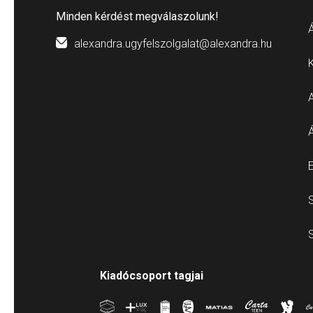
Minden kérdést megválaszolunk!
Á
alexandra.ugyfelszolgalat@alexandra.hu
E
S
S
Kiadócsoport tagjai