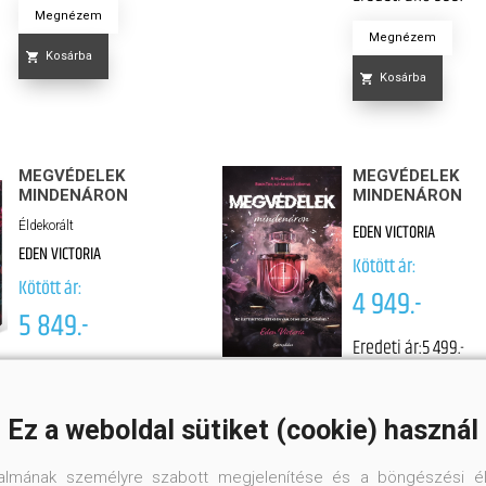
Megnézem
Megnézem
Kosárba
Kosárba
MEGVÉDELEK
MEGVÉDELEK
MINDENÁRON
MINDENÁRON
Éldekorált
EDEN VICTORIA
EDEN VICTORIA
Kötött ár:
Kötött ár:
4 949.-
5 849.-
Eredeti ár:
5 499.-
Eredeti ár:
6 499.-
Megnézem
Megnézem
Ez a weboldal sütiket (cookie) használ
Kosárba
Kosárba
talmának személyre szabott megjelenítése és a böngészési él