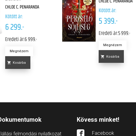
CHLOE C. PENARANDA
CHLOE C. PENARANDA
Kötött ár:
Kötött ár:
5 399.-
6 299.-
Eredeti ár:
5 999.-
Eredeti ár:
6 999.-
Megnézem
Megnézem
Kosárba
Kosárba
Dokumentumok
Kövess minket!
Facebook
lállási felmondási nyilatkozat