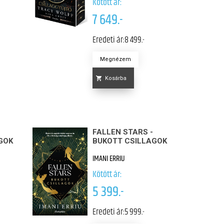
Kötött ár:
7 649.-
Eredeti ár:
8 499.-
Megnézem
Kosárba
FALLEN STARS -
GOK
BUKOTT CSILLAGOK
IMANI ERRIU
Kötött ár:
5 399.-
Eredeti ár:
5 999.-