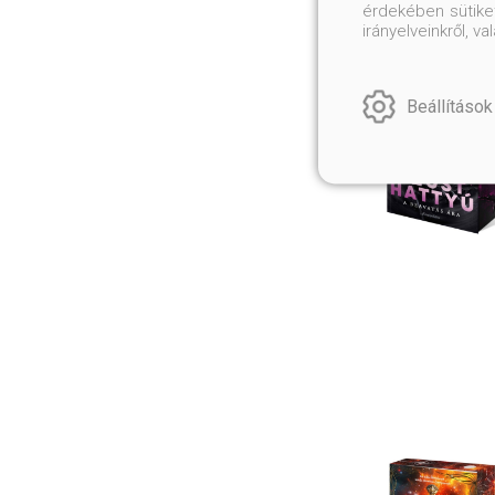
érdekében sütiket
irányelveinkről, 
Beállítások