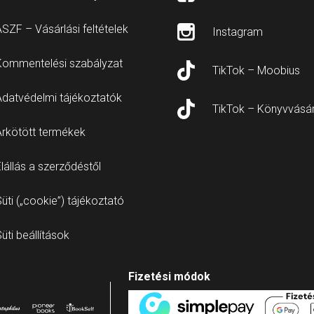
SZF – Vásárlási feltételek
Instagram
Kommentelési szabályzat
TikTok – Moobius
Adatvédelmi tájékoztatók
TikTok – Könyvvásá
Árkötött termékek
lállás a szerződéstől
üti („cookie”) tájékoztató
üti beállítások
Fizetési módok