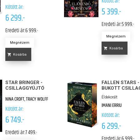
Kötött ár:
Kötött ár:
5 399.-
6 299.-
Eredeti ár:
5 999.-
Eredeti ár:
6 999.-
Megnézem
Megnézem
Kosárba
Kosárba
STAR BRINGER -
FALLEN STARS -
CSILLAGGYÚJTÓ
BUKOTT CSILLA
Éldekorált
NINA CROFT, TRACY WOLFF
IMANI ERRIU
Kötött ár:
Kötött ár:
6 749.-
6 299.-
Eredeti ár:
7 499.-
Eredeti ár:
6 999.-