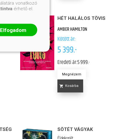
nálatára vonatkozó
ttintva
érhető el.
ÖVIS
HÉT HALÁLOS TÖVIS
AMBER HAMILTON
Elfogadom
Kötött ár:
5 399.-
Eredeti ár:
5 999.-
Megnézem
Kosárba
ÉTSÉG
SÖTÉT VÁGYAK
Éldekorált