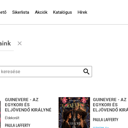
hető
Sikerlista
Akciók
Katalógus
Hírek
aink
GUINEVERE - AZ
GUINEVERE - AZ
EGYKORI ÉS
EGYKORI ÉS
ELJÖVENDŐ KIRÁLYNÉ
ELJÖVENDŐ KIR
Éldekorált
PAULA LAFFERTY
PAULA LAFFERTY