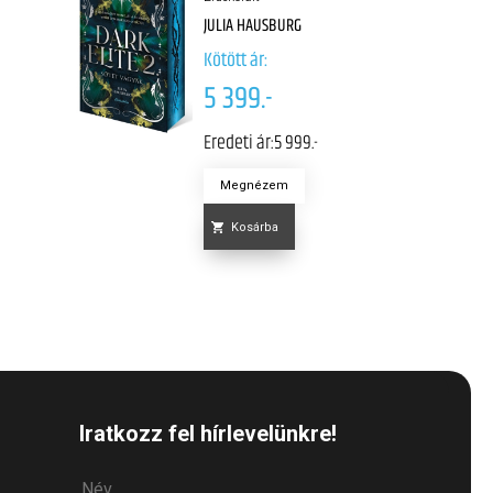
JULIA HAUSBURG
Kötött ár:
5 399.-
Eredeti ár:
5 999.-
Megnézem
Kosárba
Iratkozz fel hírlevelünkre!