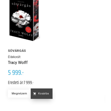
T
SÓVÁRGÁS
Él
Éldekorált
E
Tracy Wolff
Kö
5 999.-
5
Eredeti ár:
7 999.-
Er
Megnézem
Kosárba