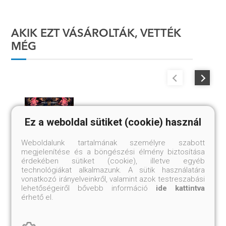
AKIK EZT VÁSÁROLTÁK, VETTÉK
MÉG
Ez a weboldal sütiket (cookie) használ
Weboldalunk tartalmának személyre szabott
megjelenítése és a böngészési élmény biztosítása
érdekében sütiket (cookie), illetve egyéb
technológiákat alkalmazunk. A sütik használatára
vonatkozó irányelveinkről, valamint azok testreszabási
GUINEVERE - AZ EGYKORI ÉS ELJÖVENDŐ KIRÁLYNÉ
lehetőségeiről bővebb információ
ide kattintva
M
érhető el.
PAULA LAFFERTY
ED
Kötött ár: