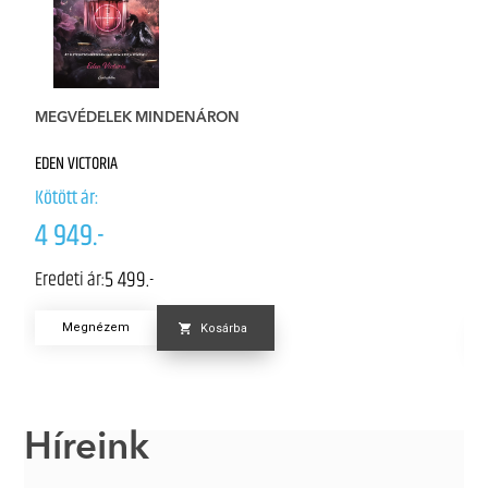
S
MEGVÉDELEK MINDENÁRON
Él
EDEN VICTORIA
NI
Kötött ár:
Kö
4 949.-
7
5 499.-
Eredeti ár:
Er
Megnézem
Kosárba
Híreink