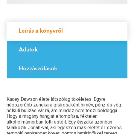
Leírás a könyvről
Adatok
Hozzászólások
Kacey Dawson élete látszólag tökéletes. Egyre
népszerűbb zenekara gitárosaként hírnév, pénz és vég
nélküli bulizás vár rá, ám mindez nem teszi boldoggá.
Hogy a magány hangját eltompítsa, féktelen
alkoholmámorban tölti estéit. Egy éjszaka azonban
találkozik Jonah-val, aki egészen más életet él: szoros
tempójú napirendet követ, pontos határidőkkel tervez.