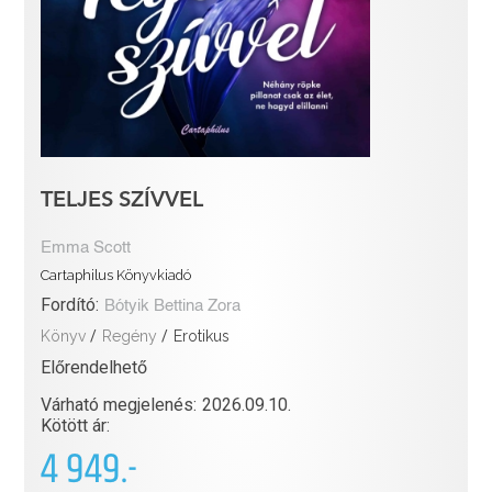
TELJES SZÍVVEL
Emma Scott
Cartaphilus Könyvkiadó
Fordító:
Bótyik Bettina Zora
Könyv
/
Regény
/
Erotikus
Előrendelhető
Várható megjelenés:
2026.09.10.
Kötött ár:
4 949.-