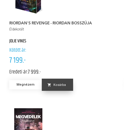
RIORDAN'S REVENGE - RIORDAN BOSSZÚJA
M
Éldekorált
Él
JOLIE VINES
ED
Kötött ár:
Kö
7 199.-
5
7 999.-
Eredeti ár:
Er
Megnézem
Kosárba