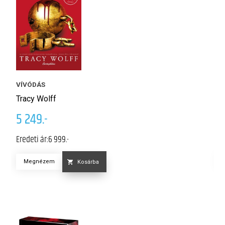
S
VÍVÓDÁS
T
Tracy Wolff
4
5 249.-
Er
Eredeti ár:
6 999.-
Megnézem
Kosárba