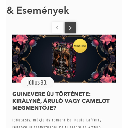
& Események
július 30.
GUINEVERE ÚJ TÖRTÉNETE:
KIRÁLYNÉ, ÁRULÓ VAGY CAMELOT
MEGMENTŐJE?
Időutazás, mágia és romantika. Paula Lafferty
regénye új szemszögből kelti életre az Arthur-