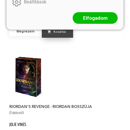
Kö
Beállítások
5 399.-
4
5 999.-
Eredeti ár:
Elfogadom
Er
Megnézem
Kosárba
RIORDAN'S REVENGE - RIORDAN BOSSZÚJA
S
Éldekorált
NI
JOLIE VINES