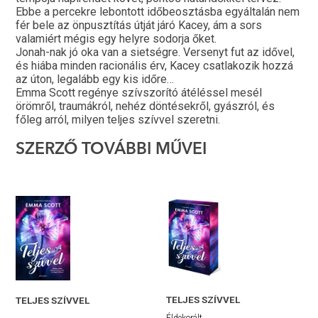
Ebbe a percekre lebontott időbeosztásba egyáltalán nem
fér bele az önpusztítás útját járó Kacey, ám a sors
valamiért mégis egy helyre sodorja őket.
Jonah-nak jó oka van a sietségre. Versenyt fut az idővel,
és hiába minden racionális érv, Kacey csatlakozik hozzá
az úton, legalább egy kis időre…
Emma Scott regénye szívszorító átéléssel mesél
örömről, traumákról, nehéz döntésekről, gyászról, és
főleg arról, milyen teljes szívvel szeretni.
SZERZŐ TOVÁBBI MŰVEI
TELJES SZÍVVEL
TELJES SZÍVVEL
Éldekorált