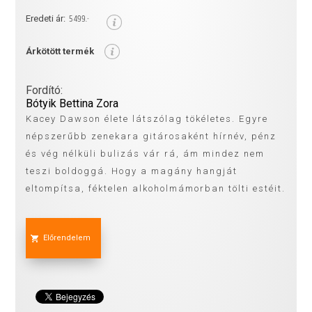
5 499.-
Eredeti ár:
Árkötött termék
Fordító:
Bótyik Bettina Zora
Kacey Dawson élete látszólag tökéletes. Egyre
népszerűbb zenekara gitárosaként hírnév, pénz
és vég nélküli bulizás vár rá, ám mindez nem
teszi boldoggá. Hogy a magány hangját
eltompítsa, féktelen alkoholmámorban tölti estéit.
Előrendelem