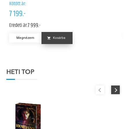
Kö
Kötött ár:
6
7 199.-
Er
7 999.-
Eredeti ár:
Megnézem
Kosárba
HETI TOP