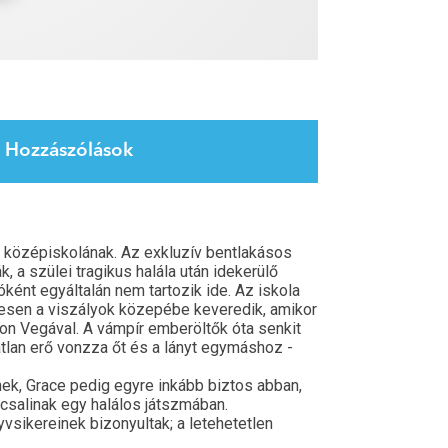
Hozzászólások
 középiskolának. Az exkluzív bentlakásos
, a szülei tragikus halála után idekerülő
ként egyáltalán nem tartozik ide. Az iskola
nesen a viszályok közepébe keveredik, amikor
xon Vegával. A vámpír emberöltők óta senkit
tlan erő vonzza őt és a lányt egymáshoz -
ek, Grace pedig egyre inkább biztos abban,
csalinak egy halálos játszmában.
vsikereinek bizonyultak; a letehetetlen