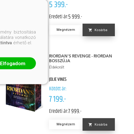
5 399.-
5 999.-
Eredeti ár:
Megnézem
Kosárba
mény biztosítása
nálatára vonatkozó
ttintva
érhető el.
RIORDAN'S REVENGE - RIORDAN
BOSSZÚJA
Elfogadom
Éldekorált
JOLIE VINES
Kötött ár:
7 199.-
7 999.-
Eredeti ár:
Megnézem
Kosárba