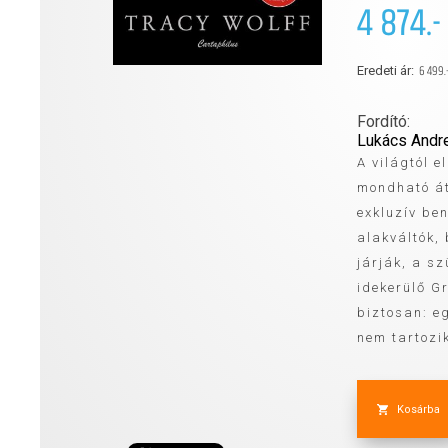
4 874.-
6 499.
Eredeti ár:
Fordító:
Lukács Andr
A világtól 
mondható át
exkluzív ben
alakváltók,
járják, a sz
idekerülő G
biztosan: e
nem tartozik
Kosárba