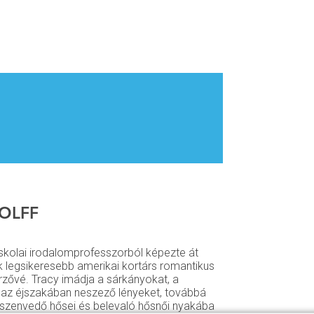
OLFF
iskolai irodalomprofesszorból képezte át
 legsikeresebb amerikai kortárs romantikus
rzővé. Tracy imádja a sárkányokat, a
 az éjszakában neszező lényeket, továbbá
 szenvedő hősei és belevaló hősnői nyakába