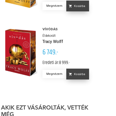
Megnézem
Kosárba
VÍVÓDÁS
Éldekorált
Tracy Wolff
6 749.-
Eredeti ár:
8 999.-
Megnézem
Kosárba
AKIK EZT VÁSÁROLTÁK, VETTÉK
MÉG