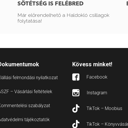
SÖTÉTSÉG IS FELÉBRED
Már előrendelhető a Haldokló csillagok
folytatása!
Dokumentumok
Kövess minket!
Facebook
lállási felmondási nyilatkozat
SZF – Vásárlási feltételek
Instagram
Kommentelési szabályzat
TikTok – Moobius
Adatvédelmi tájékoztatók
TikTok – Könyvvásá