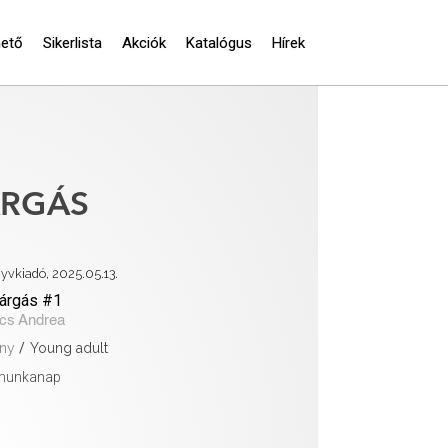
hető
Sikerlista
Akciók
Katalógus
Hírek
RGÁS
yvkiadó, 2025.05.13.
árgás #1
cs Andrea
ny
/
Young adult
 munkanap