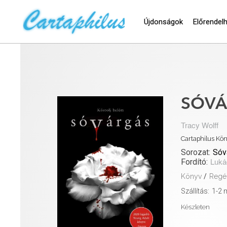
Újdonságok
Előrendel
SÓVÁ
Tracy Wolff
Cartaphilus Kön
Sorozat:
Sóv
Fordító:
Luká
Könyv
/
Regé
Szállítás:
1-2
Készleten