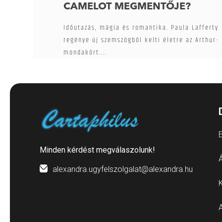
CAMELOT MEGMENTŐJE?
Időutazás, mágia és romantika. Paula Lafferty
regénye új szemszögből kelti életre az Arthur-
mondakört....
E
Minden kérdést megválaszolunk!
Á
alexandra.ugyfelszolgalat@alexandra.hu