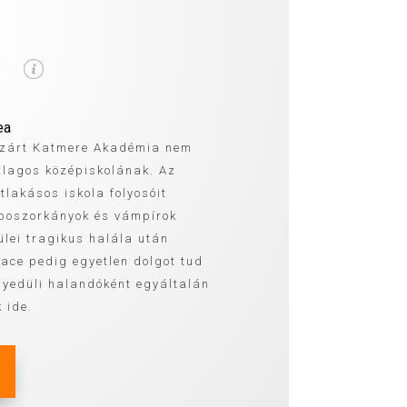
-
ea
elzárt Katmere Akadémia nem
lagos középiskolának. Az
tlakásos iskola folyosóit
 boszorkányok és vámpírok
ülei tragikus halála után
race pedig egyetlen dolgot tud
gyedüli halandóként egyáltalán
 ide.