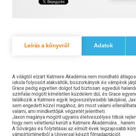
Leírás a könyvről
Adatok
A világtól elzárt Katmere Akadémia nem mondható átlagos
iskola folyosóit alakváltók, boszorkányok és vámpírok járják
Grace pedig egyetlen dolgot tud biztosan: egyedüli halandó
színfalai mögött kíméletlen küzdelem dúl, és Grace egye
találkozik a Katmere egyik legveszélyesebb lakójával, Ja
sem engedett közel magához, ám most valami ellenállhata
valami, ami mindkettőjük végzetét jelentheti.
Jaxon magánya mögött ugyanis életveszélyes titkok rejlen
hogy nem véletlenül került a Katmere Akadémiára… hanem 
A Sóvárgás és folytatásai az elmúlt évek legzajosabb köny
vámpírtörténetből a Universal készít filmadaptációt.