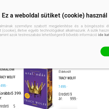
 írónő a texasi Austinban él férjével és három
 Amikor kivételesen nem legújabb regényén
ecepteket próbál ki, vagy a képregényboltokat
Ez a weboldal sütiket (cookie) használ
s új sztorikat talál ki legjobb barátnőivel.
talmának személyre szabott megjelenítése és a böngészési él
 (cookie), illetve egyéb technológiákat alkalmazunk. A sütik hasz
valamint azok testreszabási lehetőségeiről bővebb információ
ide ka
DES
URALKODÁS
RÉMÁLOM
Éldekorált
RACY WOLFF
TRACY WOLFF
 499.-
7 499.-
orábbi
5 399.-
Eredeti
9
ár:
999.-
r:
redeti
5