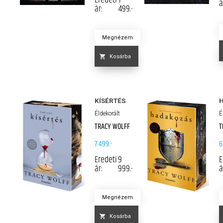
á
ár:
499.-
Megnézem
Kosárba
KÍSÉRTÉS
Éldekorált
É
TRACY WOLFF
T
7 499.-
6
Eredeti
9
E
ár:
999.-
á
Megnézem
Kosárba