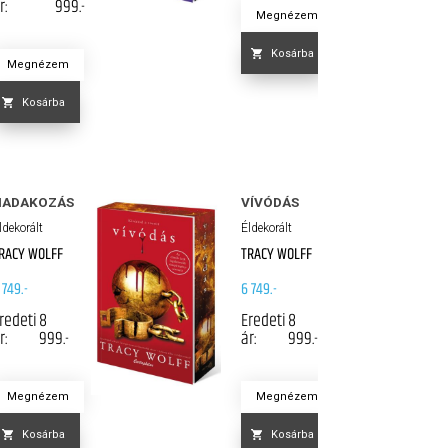
r:
999.-
Megnézem
Kosárba
Megnézem
Kosárba
HADAKOZÁS
VÍVÓDÁS
ldekorált
Éldekorált
RACY WOLFF
TRACY WOLFF
 749.-
6 749.-
redeti
8
Eredeti
8
r:
999.-
ár:
999.-
Megnézem
Megnézem
Kosárba
Kosárba