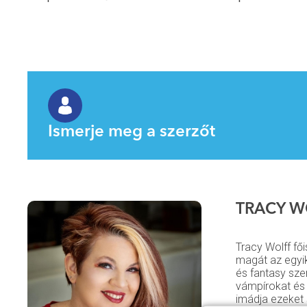
Ismerje meg a szerzőt
TRACY W
Tracy Wolff fő
magát az egyik
és fantasy sze
vámpírokat és
imádja ezeket