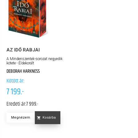
AZ IDŐ RABJAI
A Mindenszentek-sorozat negyedik
kötete - Éldekorált
DEBORAH HARKNESS
Kötött ár:
7 199.-
Eredeti ár:
7 999.-
Megnézem
Kosárba