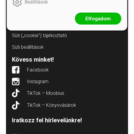
Adatvédelmi tájékoztatók
Beállítások
Árkötött termékek
Elfogadom
Elállás a szerződéstől
Süti („cookie”) tájékoztató
Süti beállítások
Kövess minket!
Facebook
Instagram
TikTok – Moobius
TikTok – Könyvvásárok
Iratkozz fel hírlevelünkre!