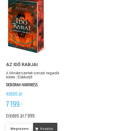
AZ IDŐ RABJAI
A Mindenszentek-sorozat negyedik
kötete - Éldekorált
DEBORAH HARKNESS
Kötött ár:
7 199.-
Eredeti ár:
7 999.-
Megnézem
Kosárba