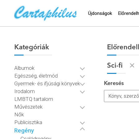
Újdonságok
Előrendel
Kategóriák
Előrendel
Sci-fi
Albumok
Egészség, életmód
Gyermek- és ifjúsági könyvek
Keresés
Irodalom
LMBTQ tartalom
Művészetek
Nők
Publicisztika
Regény
Családregény