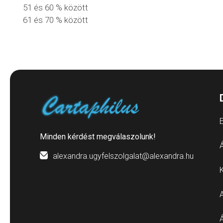
51 és 60 % között
61 és 70 % között
E
Minden kérdést megválaszolunk!
Á
alexandra.ugyfelszolgalat@alexandra.hu