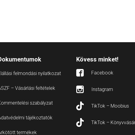
Dokumentumok
Kövess minket!
Facebook
lállási felmondási nyilatkozat
SZF – Vásárlási feltételek
Instagram
Kommentelési szabályzat
TikTok – Moobius
Adatvédelmi tájékoztatók
TikTok – Könyvvásá
Árkötött termékek