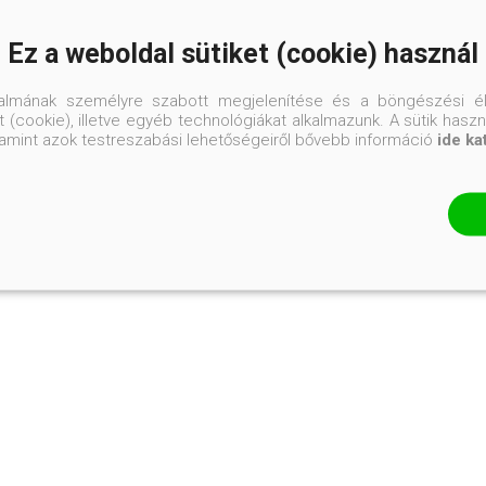
Ez a weboldal sütiket (cookie) használ
talmának személyre szabott megjelenítése és a böngészési él
 (cookie), illetve egyéb technológiákat alkalmazunk. A sütik hasz
valamint azok testreszabási lehetőségeiről bővebb információ
ide ka