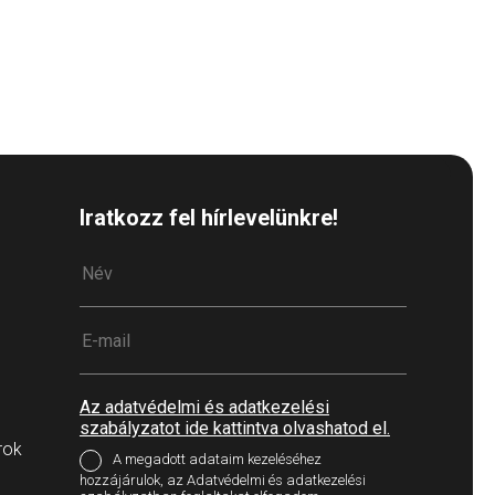
Iratkozz fel hírlevelünkre!
Az adatvédelmi és adatkezelési
szabályzatot ide kattintva olvashatod el.
rok
A megadott adataim kezeléséhez
hozzájárulok, az Adatvédelmi és adatkezelési