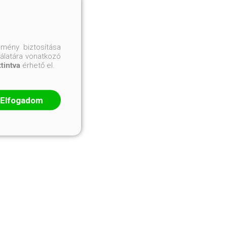
mény biztosítása
nálatára vonatkozó
ttintva
érhető el.
Elfogadom