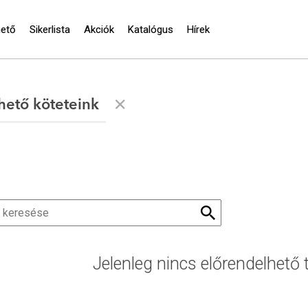
hető
Sikerlista
Akciók
Katalógus
Hírek
hető köteteink
Jelenleg nincs előrendelhető