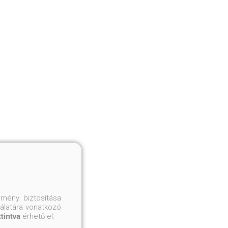
mény biztosítása
nálatára vonatkozó
ttintva
érhető el.