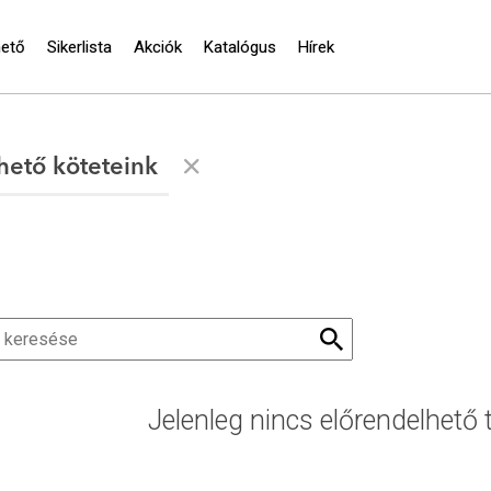
hető
Sikerlista
Akciók
Katalógus
Hírek
hető köteteink
Jelenleg nincs előrendelhető