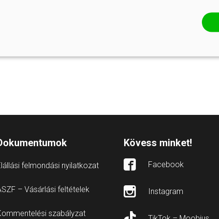
Dokumentumok
Kövess minket!
Facebook
lállási felmondási nyilatkozat
SZF – Vásárlási feltételek
Instagram
Kommentelési szabályzat
TikTok – Moobius