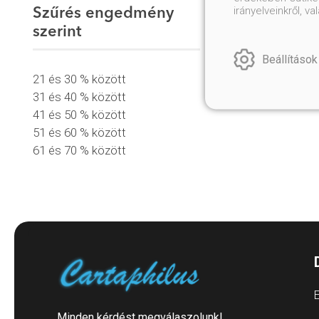
irányelveinkről, 
Szűrés engedmény
szerint
Beállítások
21 és 30 % között
31 és 40 % között
41 és 50 % között
51 és 60 % között
61 és 70 % között
E
Minden kérdést megválaszolunk!