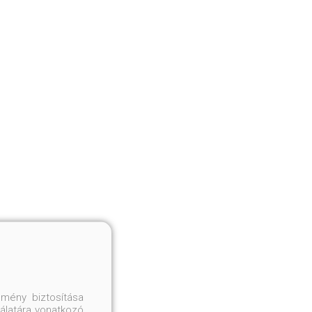
mény biztosítása
nálatára vonatkozó