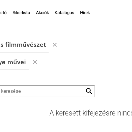
hető
Sikerlista
Akciók
Katalógus
Hírek
és filmművészet
ye művei
A keresett kifejezésre ninc