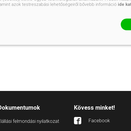
valamint azok testreszabási lehetőségeiről bővebb információ
ide ka
Dokumentumok
Kövess minket!
Facebook
lállási felmondási nyilatkozat