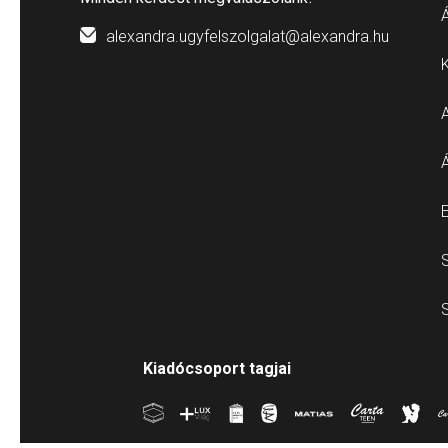
Á
alexandra.ugyfelszolgalat@alexandra.hu
E
S
S
Kiadócsoport tagjai