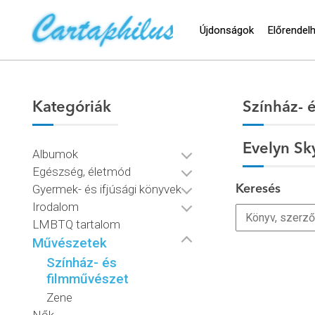
Újdonságok
Előrendel
Kategóriák
Színház- 
Evelyn Sk
Albumok
Egészség, életmód
Gyermek- és ifjúsági könyvek
Keresés
Irodalom
LMBTQ tartalom
Művészetek
Színház- és
filmművészet
Zene