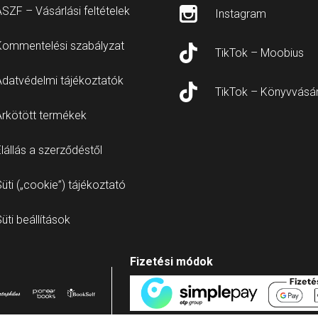
SZF – Vásárlási feltételek
Instagram
Kommentelési szabályzat
TikTok – Moobius
Adatvédelmi tájékoztatók
TikTok – Könyvvásá
Árkötött termékek
lállás a szerződéstől
üti („cookie”) tájékoztató
üti beállítások
Fizetési módok