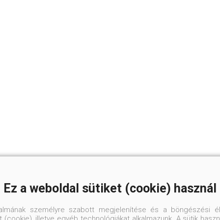
Ez a weboldal sütiket (cookie) használ
talmának személyre szabott megjelenítése és a böngészési él
 (cookie), illetve egyéb technológiákat alkalmazunk. A sütik hasz