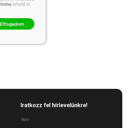
ttintva
érhető el.
Elfogadom
Iratkozz fel hírlevelünkre!