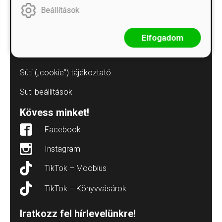
Beállítások
Adatvédelmi tájékoztatók
Árkötött termékek
Elfogadom
Elállás a szerződéstől
Süti („cookie”) tájékoztató
Süti beállítások
Kövess minket!
Facebook
Instagram
TikTok – Moobius
TikTok – Könyvvásárok
Iratkozz fel hírlevelünkre!