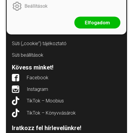
Beállítások
Adatvédelmi tájékoztatók
Árkötött termékek
Elfogadom
Elállás a szerződéstől
Süti („cookie”) tájékoztató
Süti beállítások
Kövess minket!
Facebook
Instagram
TikTok – Moobius
TikTok – Könyvvásárok
Iratkozz fel hírlevelünkre!