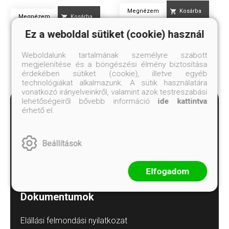
Megnézem
Kosárba
Megnézem
Kosárba
Ez a weboldal sütiket (cookie) használ
Weboldalunk tartalmának személyre szabott
megjelenítése és a böngészési élmény biztosítása
érdekében sütiket (cookie), illetve egyéb
technológiákat alkalmazunk. A sütik használatára
vonatkozó irányelveinkről, valamint azok testreszabási
lehetőségeiről bővebb információ
ide kattintva
érhető el.
Beállítások
Minden kérdést megválaszolunk!
Elfogadom
alexandra.ugyfelszolgalat@alexandra.hu
Dokumentumok
Elállási felmondási nyilatkozat