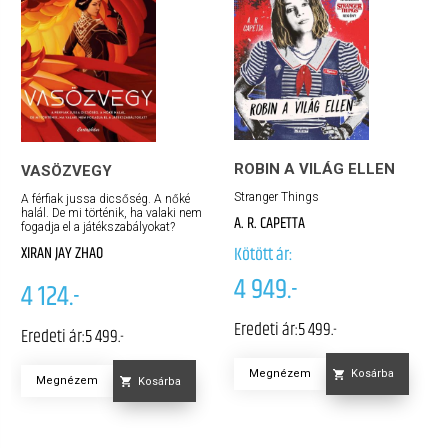
ROBIN A VILÁG ELLEN
VASÖZVEGY
Stranger Things
A férfiak jussa dicsőség. A nőké
halál. De mi történik, ha valaki nem
A. R. CAPETTA
fogadja el a játékszabályokat?
Kötött ár:
XIRAN JAY ZHAO
4 949.-
4 124.-
Eredeti ár:
5 499.-
Eredeti ár:
5 499.-
Megnézem
Kosárba
Megnézem
Kosárba