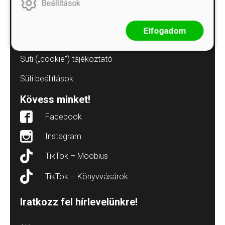
Adatvédelmi tájékoztatók
Beállítások
Árkötött termékek
Elfogadom
Elállás a szerződéstől
Süti („cookie”) tájékoztató
Süti beállítások
Kövess minket!
Facebook
Instagram
TikTok – Moobius
TikTok – Könyvvásárok
Iratkozz fel hírlevelünkre!