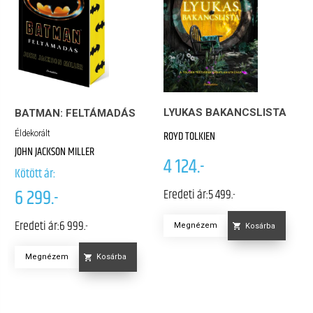
LYUKAS BAKANCSLISTA
BATMAN: FELTÁMADÁS
ROYD TOLKIEN
Éldekorált
JOHN JACKSON MILLER
4 124.-
Kötött ár:
6 299.-
Eredeti ár:
5 499.-
Eredeti ár:
6 999.-
Megnézem
Kosárba
Megnézem
Kosárba