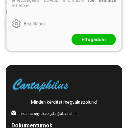
2 624.-
lehetőségeiről bővebb információ
ide kattintva
érhető el.
Eredeti ár:
3 499.-
Beállítások
Megnézem
Kosárba
Elfogadom
Minden kérdést megválaszolunk!
alexandra.ugyfelszolgalat@alexandra.hu
Dokumentumok