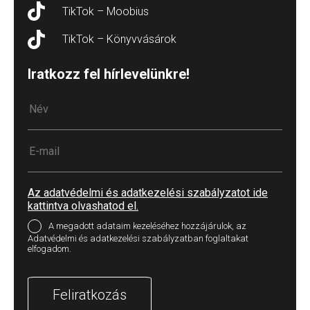
TikTok – Moobius
TikTok – Könyvvásárok
Iratkozz fel hírlevelünkre!
Az adatvédelmi és adatkezelési szabályzatot ide
kattintva olvashatod el.
A megadott adataim kezeléséhez hozzájárulok, az
Adatvédelmi és adatkezelési szabályzatban foglaltakat
elfogadom.
Feliratkozás