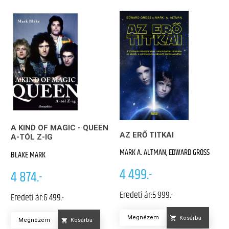
A KIND OF MAGIC - QUEEN
AZ ERŐ TITKAI
A-TÓL Z-IG
MARK A. ALTMAN, EDWARD GROSS
BLAKE MARK
4 499.-
4 874.-
Eredeti ár:
5 999.-
Eredeti ár:
6 499.-
Megnézem
Kosárba
Megnézem
Kosárba