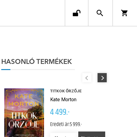
HASONLÓ TERMÉKEK
TITKOK ŐRZŐJE
Kate Morton
4 499.-
Eredeti ár:
5 999.-