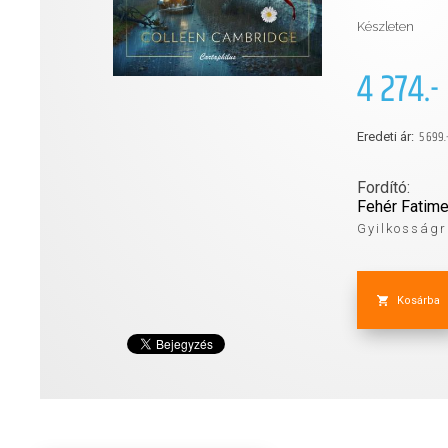
Készleten
4 274.-
5 699.
Eredeti ár:
Fordító:
Fehér Fatim
Gyilkosságr
Kosárba