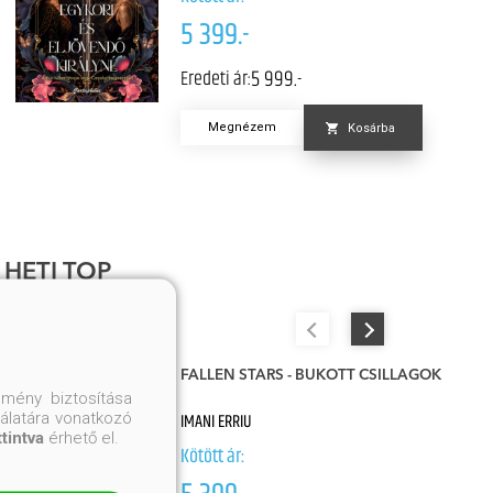
5 399.-
5 999.-
Eredeti ár:
Megnézem
Kosárba
HETI TOP
FALLEN STARS - BUKOTT CSILLAGOK
mény biztosítása
nálatára vonatkozó
IMANI ERRIU
ttintva
érhető el.
Kötött ár: