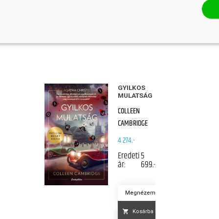
GYILKOS
MULATSÁG
COLLEEN
CAMBRIDGE
4 274.-
Eredeti
5
ár:
699.-
Megnézem
Kosárba