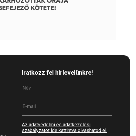
KÁRHOZOTTAK ÓRÁJA
BEFEJEZŐ KÖTETE!
Iratkozz fel hírlevelünkre!
Az adatvédelmi és adatkezelési
szabályzatot ide kattintva olvashatod el.