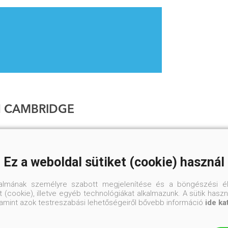
 CAMBRIDGE
dge, illetve eredeti nevén Colleen Gleason
éptelen eldönteni, hogy melyik műfaj a
pp ezért többen is alkot. A The New York
Ez a weboldal sütiket (cookie) használ
A Today bestsellerlistáit rendszeresen
i között akadnak történelmi krimik,
talmának személyre szabott megjelenítése és a böngészési él
ények és természetfeletti románcok
 (cookie), illetve egyéb technológiákat alkalmazunk. A sütik hasz
s vámpírvadászokkal. Műveit azonban
valamint azok testreszabási lehetőségeiről bővebb információ
ide ka
erős hősnők, és a hit, hogy mindegyikük
rdemel maga mellé. Colleen az amerikai
 él családjával és két kutyájukkal.