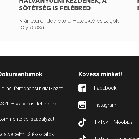
HALVÁNYULNI KEZDENEK, A
SÖTÉTSÉG IS FELÉBRED
Már előrendelhető a Haldokló csillagok
folytatása!
Dokumentumok
Kövess minket!
Facebook
lállási felmondási nyilatkozat
SZF – Vásárlási feltételek
Instagram
Kommentelési szabályzat
TikTok – Moobius
Adatvédelmi tájékoztatók