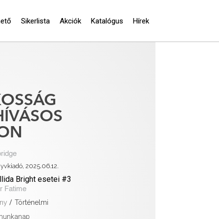
hető
Sikerlista
Akciók
Katalógus
Hírek
KOSSÁG
ÍVÁSOS
PON
ridge
yvkiadó, 2025.06.12.
lida Bright esetei #3
r Fatime
ny
/
Történelmi
 munkanap