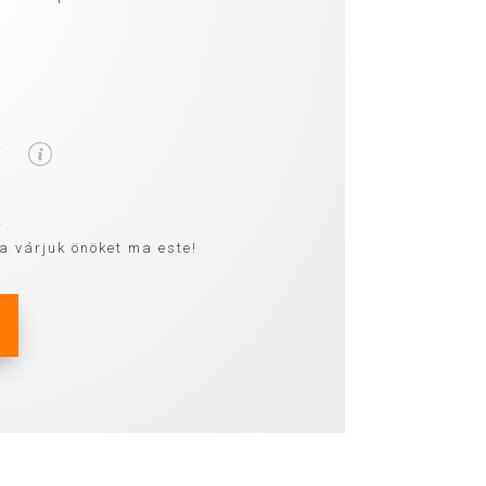
-
e
a várjuk önöket ma este!