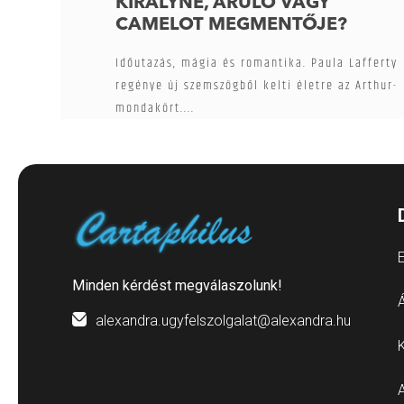
KIRÁLYNÉ, ÁRULÓ VAGY
CAMELOT MEGMENTŐJE?
Időutazás, mágia és romantika. Paula Lafferty
regénye új szemszögből kelti életre az Arthur-
mondakört....
E
Minden kérdést megválaszolunk!
Á
alexandra.ugyfelszolgalat@alexandra.hu