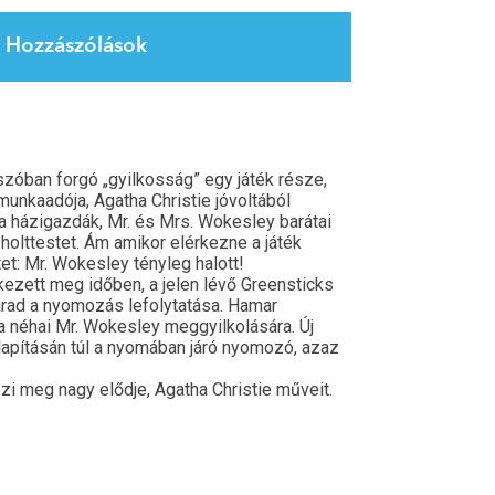
Hozzászólások
szóban forgó „gyilkosság” egy játék része,
 munkaadója, Agatha Christie jóvoltából
a házigazdák, Mr. és Mrs. Wokesley barátai
 holttestet. Ám amikor elérkezne a játék
tet: Mr. Wokesley tényleg halott!
rkezett meg időben, a jelen lévő Greensticks
arad a nyomozás lefolytatása. Hamar
a néhai Mr. Wokesley meggyilkolására. Új
llapításán túl a nyomában járó nyomozó, azaz
zi meg nagy elődje, Agatha Christie műveit.