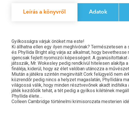
Leírás a könyvről
Adatok
Gyilkosságra várjuk önöket ma este!
Ki állhatna ellen egy ilyen meghívónak? Természetesen a 
és Phyllida Bright alig várja az alkalmat, hogy bevethesse
igencsak fejlett nyomozói képességeit. A gyanúsítottakat 
játsszák, Mr. Wokesley pedig rendkívül hitelesen alakítja a
fináléja, kiderül, hogy az élet valóban utánozza a művésze
Miután a játékra szintén meginvitált Cork felügyelő nem é
közrendőr pedig nincs a helyzet magaslatán, Phyllidára m
világossá válik, hogy minden résztvevőnek akadt indítéka 
játék kezdődik tehát, a tét pedig a gyilkos kilétének megá
Phyllida élete…
Colleen Cambridge történelmi krimisorozata mesterien idé