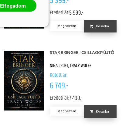
5 399.-
Elfogadom
5 999.-
Eredeti ár:
Megnézem
Kosárba
STAR BRINGER - CSILLAGGYÚJTÓ
NINA CROFT, TRACY WOLFF
Kötött ár:
6 749.-
7 499.-
Eredeti ár:
Megnézem
Kosárba