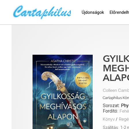
Újdonságok
Előrendel
GYIL
MEGH
ALA
Colleen Camb
Cartaphilus Kön
Sorozat:
Phyl
Fordító:
Fehé
Könyv
/
Regé
Szállítás:
1-2