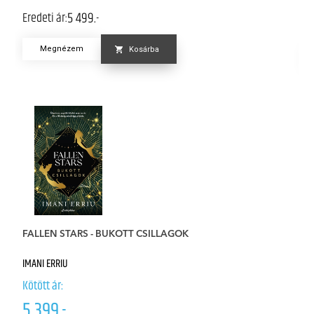
5 499.-
Eredeti ár:
Er
Megnézem
Kosárba
F
FALLEN STARS - BUKOTT CSILLAGOK
Él
IMANI ERRIU
IM
Kötött ár:
Kö
5 399.-