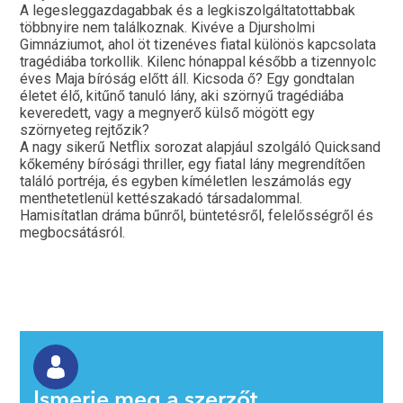
A legesleggazdagabbak és a legkiszolgáltatottabbak
többnyire nem találkoznak. Kivéve a Djursholmi
Gimnáziumot, ahol öt tizenéves fiatal különös kapcsolata
tragédiába torkollik. Kilenc hónappal később a tizennyolc
éves Maja bíróság előtt áll. Kicsoda ő? Egy gondtalan
életet élő, kitűnő tanuló lány, aki szörnyű tragédiába
keveredett, vagy a megnyerő külső mögött egy
szörnyeteg rejtőzik?
A nagy sikerű Netflix sorozat alapjául szolgáló Quicksand
kőkemény bírósági thriller, egy fiatal lány megrendítően
találó portréja, és egyben kíméletlen leszámolás egy
menthetetlenül kettészakadó társadalommal.
Hamisítatlan dráma bűnről, büntetésről, felelősségről és
megbocsátásról.
Ismerje meg a szerzőt