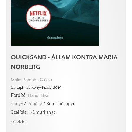
QUICKSAND - ÁLLAM KONTRA MARIA
NORBERG
Malin Persson Giolito
Cartaphilus Könyvkiadó, 2019.
Fordító:
Haris Ildikó
Könyv
/
Regény
/
Krimi, bűnügyi
Szállítás:
1-2 munkanap
Készleten