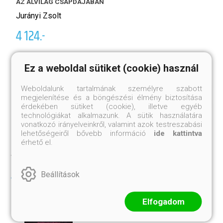
AZ ALVILÁG CSAPDÁJÁBAN
M
Jurányi Zsolt
E
4 124.-
Kö
4
Eredeti ár:
5 499.-
Ez a weboldal sütiket (cookie) használ
Er
Megnézem
Kosárba
Weboldalunk tartalmának személyre szabott
megjelenítése és a böngészési élmény biztosítása
érdekében sütiket (cookie), illetve egyéb
technológiákat alkalmazunk. A sütik használatára
vonatkozó irányelveinkről, valamint azok testreszabási
lehetőségeiről bővebb információ
ide kattintva
érhető el.
AKIK EZT VÁSÁROLTÁK, VETTÉK
MÉG
Beállítások
Elfogadom