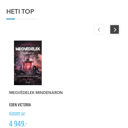
HETI TOP
E
MEGVÉDELEK MINDENÁRON
Él
EDEN VICTORIA
A
Kötött ár:
Kö
4 949.-
5