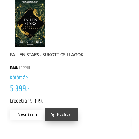
FALLEN STARS - BUKOTT CSILLAGOK
G
Él
IMANI ERRIU
P
Kötött ár:
Kö
5 399.-
6
5 999.-
Eredeti ár:
Er
Megnézem
Kosárba