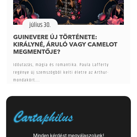
július 30.
GUINEVERE ÚJ TÖRTÉNETE:
KIRÁLYNÉ, ÁRULÓ VAGY CAMELOT
MEGMENTŐJE?
Időutazás, mágia és romantika. Paula Lafferty
regénye új szemszögből kelti életre az Arthur-
mondakört....
Minden kérdést megválaszolunk!