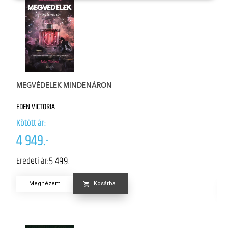
M
MEGVÉDELEK MINDENÁRON
Él
EDEN VICTORIA
ED
Kötött ár:
Kö
4 949.-
5
5 499.-
Eredeti ár:
Er
Megnézem
Kosárba