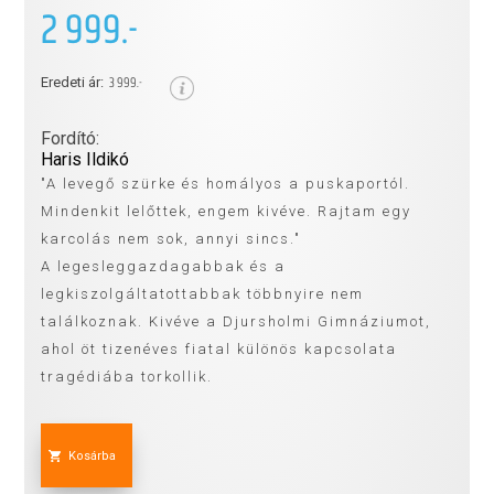
2 999.-
3 999.-
Eredeti ár:
Fordító:
Haris Ildikó
"A levegő szürke és homályos a puskaportól.
Mindenkit lelőttek, engem kivéve. Rajtam egy
karcolás nem sok, annyi sincs."
A legesleggazdagabbak és a
legkiszolgáltatottabbak többnyire nem
találkoznak. Kivéve a Djursholmi Gimnáziumot,
ahol öt tizenéves fiatal különös kapcsolata
tragédiába torkollik.
Kosárba