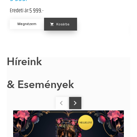
6
5 999.-
Eredeti ár:
Er
Megnézem
Kosárba
Híreink
& Események