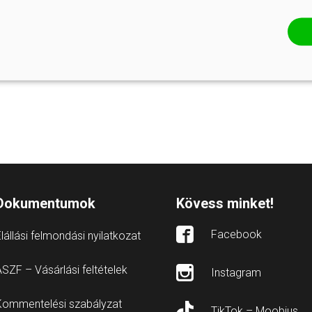
Dokumentumok
Kövess minket!
Facebook
lállási felmondási nyilatkozat
SZF – Vásárlási feltételek
Instagram
Kommentelési szabályzat
TikTok – Moobius