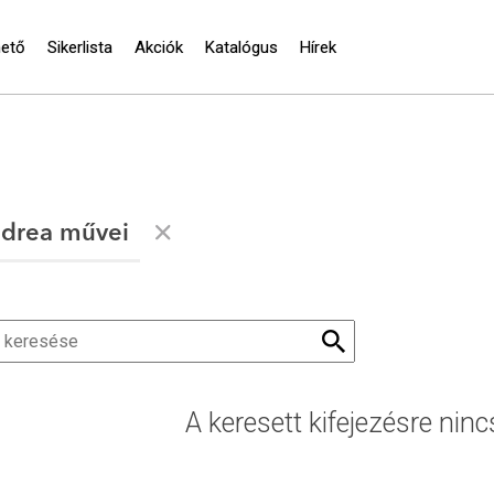
hető
Sikerlista
Akciók
Katalógus
Hírek
ndrea művei
A keresett kifejezésre ninc