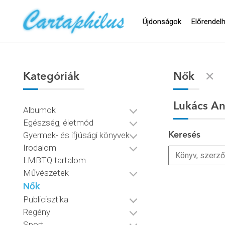
Újdonságok
Előrendel
Kategóriák
Nők
Lukács A
Albumok
Egészség, életmód
Gyermek- és ifjúsági könyvek
Keresés
Irodalom
LMBTQ tartalom
Művészetek
Nők
Publicisztika
Regény
Sport