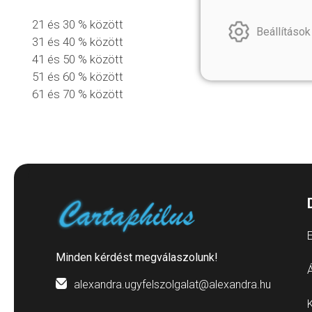
21 és 30 % között
Beállítások
31 és 40 % között
41 és 50 % között
51 és 60 % között
61 és 70 % között
E
Minden kérdést megválaszolunk!
Á
alexandra.ugyfelszolgalat@alexandra.hu