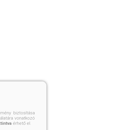
mény biztosítása
nálatára vonatkozó
ttintva
érhető el.