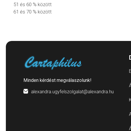
51 és 60 % között
61 és 70 % között
E
Minden kérdést megválaszolunk!
Á
alexandra.ugyfelszolgalat@alexandra.hu