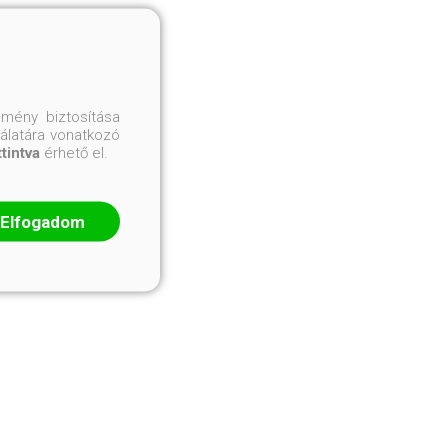
mény biztosítása
nálatára vonatkozó
ttintva
érhető el.
Elfogadom