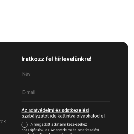
Iratkozz fel hírlevelünkre!
Az adatvédelmi és adatkezelési
szabályzatot ide kattintva olvashatod el.
rok
A megadott adataim kezeléséhez
hozzájárulok, az Adatvédelmi és adatkezelési