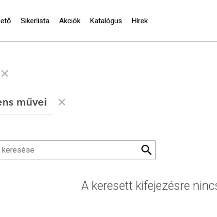
hető
Sikerlista
Akciók
Katalógus
Hírek
ens művei
A keresett kifejezésre ninc