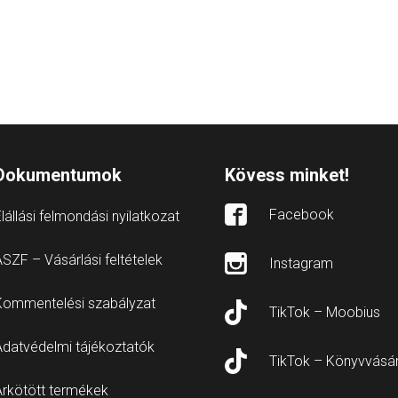
Dokumentumok
Kövess minket!
Facebook
lállási felmondási nyilatkozat
SZF – Vásárlási feltételek
Instagram
Kommentelési szabályzat
TikTok – Moobius
Adatvédelmi tájékoztatók
TikTok – Könyvvásá
Árkötött termékek