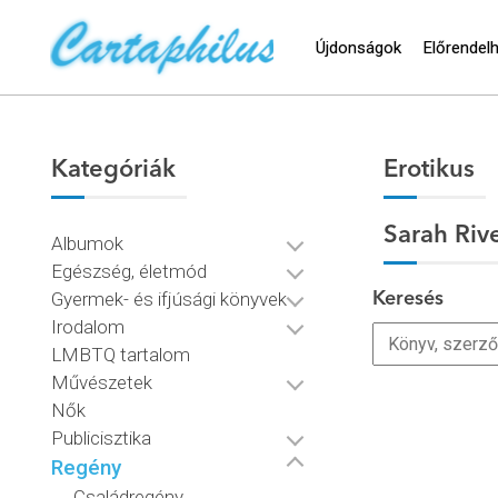
Újdonságok
Előrendel
Kategóriák
Erotikus
Sarah Riv
Albumok
Egészség, életmód
Gyermek- és ifjúsági könyvek
Keresés
Irodalom
LMBTQ tartalom
Művészetek
Nők
Publicisztika
Regény
Családregény