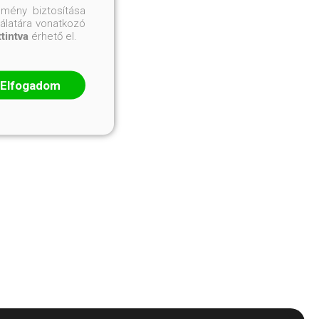
mény biztosítása
nálatára vonatkozó
ttintva
érhető el.
Elfogadom