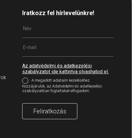
Iratkozz fel hírlevelünkre!
Az adatvédelmi és adatkezelési
szabályzatot ide kattintva olvashatod el.
rok
A megadott adataim kezeléséhez
hozzájárulok, az Adatvédelmi és adatkezelési
szabályzatban foglaltakat elfogadom.
Feliratkozás