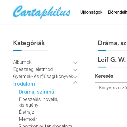
Újdonságok
Előrendel
Kategóriák
Dráma, s
Leif G. W
Albumok
Egészség, életmód
Gyermek- és ifjúsági könyvek
Keresés
Irodalom
Dráma, színmű
Elbeszélés, novella,
kisregény
Életrajz
Memoár
Riportkönyv, tényirodalom