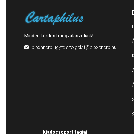
E
Minden kérdést megválaszolunk!
Á
alexandra.ugyfelszolgalat@alexandra.hu
S
S
Kiadócsoport tagjai