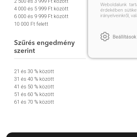
2 500 és 3 999 Ft között
Weboldalunk tar
4 000 és 5 999 Ft között
érdekében sütiket
irányelveinkről, 
6 000 és 9 999 Ft között
10 000 Ft felett
Beállítások
Szűrés engedmény
szerint
21 és 30 % között
31 és 40 % között
41 és 50 % között
51 és 60 % között
61 és 70 % között