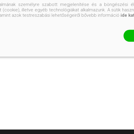
talmának személyre szabott megjelenítése és a böngészési él
 (cookie), illetve egyéb technológiákat alkalmazunk. A sütik hasz
valamint azok testreszabási lehetőségeiről bővebb információ
ide ka