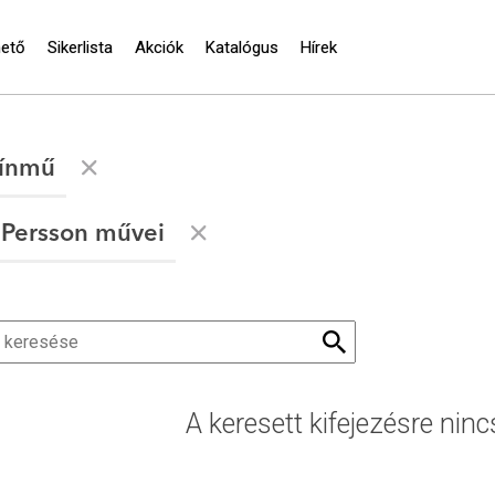
hető
Sikerlista
Akciók
Katalógus
Hírek
zínmű
. Persson művei
A keresett kifejezésre ninc