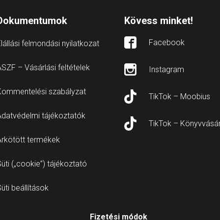
Dokumentumok
Kövess minket!
Facebook
lállási felmondási nyilatkozat
SZF – Vásárlási feltételek
Instagram
Kommentelési szabályzat
TikTok – Moobius
Adatvédelmi tájékoztatók
TikTok – Könyvvásá
Árkötött termékek
üti („cookie”) tájékoztató
üti beállítások
Fizetési módok