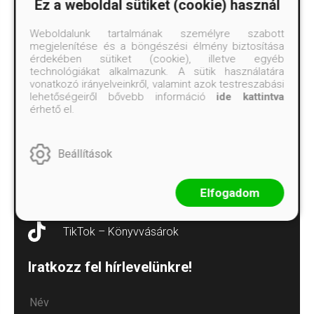
Ez a weboldal sütiket (cookie) használ
Árkötött termékek
Weboldalunk tartalmának személyre szabott
Elállás a szerződéstől
megjelenítése és a böngészési élmény biztosítása
érdekében sütiket (cookie), illetve egyéb
Süti („cookie”) tájékoztató
technológiákat alkalmazunk. A sütik használatára
vonatkozó irányelveinkről, valamint azok testreszabási
Süti beállítások
lehetőségeiről bővebb információ
ide kattintva
érhető el.
Kövess minket!
Facebook
Beállítások
Instagram
Elfogadom
TikTok – Moobius
TikTok – Könyvvásárok
Iratkozz fel hírlevelünkre!