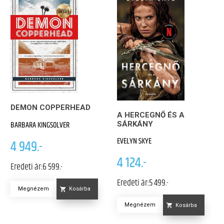
DEMON COPPERHEAD
A HERCEGNŐ ÉS A
BARBARA KINGSOLVER
SÁRKÁNY
EVELYN SKYE
4 949.-
4 124.-
Eredeti ár:
6 599.-
Eredeti ár:
5 499.-
Megnézem
Kosárba
Megnézem
Kosárba