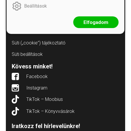
Beállítások
Adatvédelmi tájékoztatók
Árkötött termékek
Elfogadom
Elállás a szerződéstől
Süti („cookie”) tájékoztató
Süti beállítások
Kövess minket!
Facebook
Instagram
TikTok – Moobius
TikTok – Könyvvásárok
Iratkozz fel hírlevelünkre!