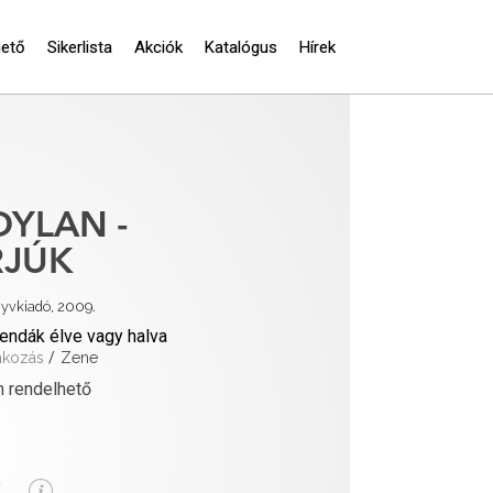
hető
Sikerlista
Akciók
Katalógus
Hírek
DYLAN -
RJÚK
nyvkiadó, 2009.
endák élve vagy halva
akozás
/
Zene
 rendelhető
-