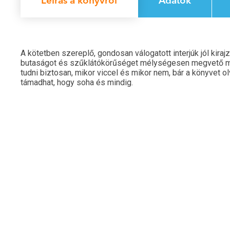
Leírás a könyvről
Adatok
A kötetben szereplő, gondosan válogatott interjúk jól kira
butaságot és szűklátókörűséget mélységesen megvető m
tudni biztosan, mikor viccel és mikor nem, bár a könyvet 
támadhat, hogy soha és mindig.