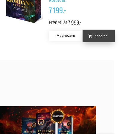
7 199.-
7 999.-
Eredeti ár:
Megnézem
Kosárba