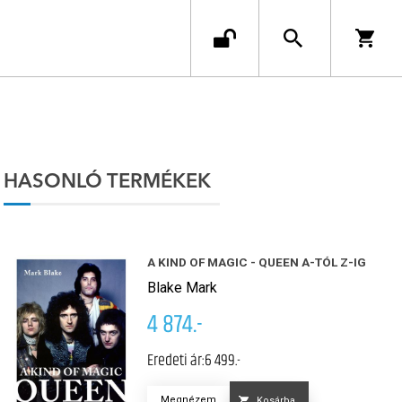
HASONLÓ TERMÉKEK
A KIND OF MAGIC - QUEEN A-TÓL Z-IG
Blake Mark
4 874.-
Eredeti ár:
6 499.-
Megnézem
Kosárba