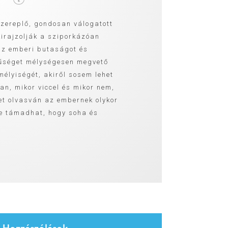
szereplő, gondosan válogatott
 kirajzolják a sziporkázóan
az emberi butaságot és
űséget mélységesen megvető
élyiségét, akiről sosem lehet
an, mikor viccel és mikor nem,
et olvasván az embernek olykor
e támadhat, hogy soha és