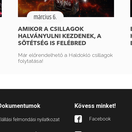
március 6.
AMIKOR A CSILLAGOK
HALVÁNYULNI KEZDENEK, A
SÖTÉTSÉG IS FELÉBRED
Már előrendelhető a Haldokló csillagok
folytatása!
Dokumentumok
Kövess minket!
Facebook
lállási felmondási nyilatkozat