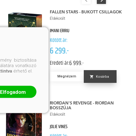
FALLEN STARS - BUKOTT CSILLAGOK
Éldekorált
IMANI ERRIU
Kötött ár:
6 299.-
mény biztosítása
6 999.-
Eredeti ár:
nálatára vonatkozó
ttintva
érhető el.
Megnézem
Kosárba
Elfogadom
RIORDAN'S REVENGE - RIORDAN
BOSSZÚJA
Éldekorált
JOLIE VINES
Kötött ár: