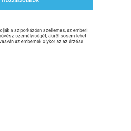
Hozzászólások
jzolják a sziporkázóan szellemes, az emberi
űvész személyiségét, akiről sosem lehet
olvasván az embernek olykor az az érzése