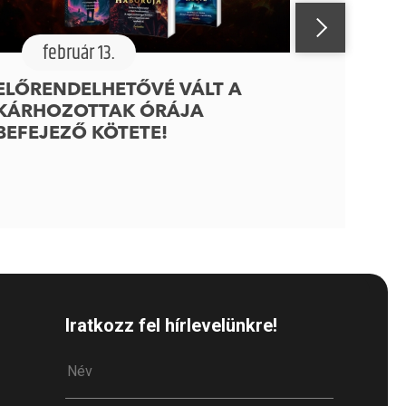
február 13.
ELŐRENDELHETŐVÉ VÁLT A
KÁRHOZOTTAK ÓRÁJA
BEFEJEZŐ KÖTETE!
Iratkozz fel hírlevelünkre!