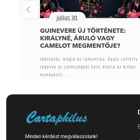
július 30.
GUINEVERE ÚJ TÖRTÉNETE:
KIRÁLYNÉ, ÁRULÓ VAGY
CAMELOT MEGMENTŐJE?
Időutazás, mágia és romantika. Paula Lafferty
regénye új szemszögből kelti életre az Arthur-
mondakört....
E
Minden kérdést megválaszolunk!