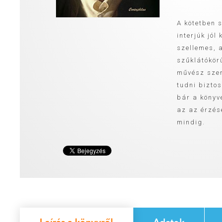
A kötetben 
interjúk jól
szellemes, 
szűklátókör
művész szem
tudni biztos
bár a könyv
az az érzés
mindig.