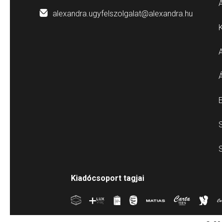
Á
alexandra.ugyfelszolgalat@alexandra.hu
E
S
S
Kiadócsoport tagjai