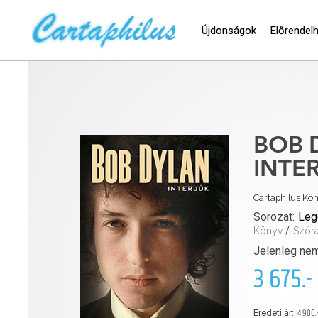
Újdonságok
Előrendel
BOB 
INTE
Cartaphilus Kö
Sorozat:
Leg
Könyv
/
Szór
Jelenleg nem
3 675.-
4 900.
Eredeti ár: