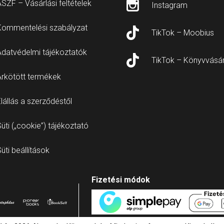
SZF – Vásárlási feltételek
Instagram
Kommentelési szabályzat
TikTok – Moobius
Adatvédelmi tájékoztatók
TikTok – Könyvvásá
Árkötött termékek
lállás a szerződéstől
üti („cookie”) tájékoztató
üti beállítások
Fizetési módok