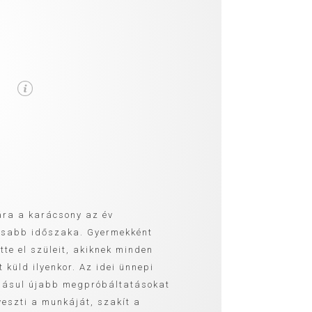
ra a karácsony az év
asabb időszaka. Gyermekként
tte el szüleit, akiknek minden
t küld ilyenkor. Az idei ünnepi
dásul újabb megpróbáltatásokat
veszti a munkáját, szakít a