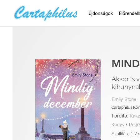
Újdonságok
Előrendel
MIND
Akkor is 
kihunynak
Emily Stone
Cartaphilus Kön
Fordító:
Kala
Könyv
/
Regé
Szállítás:
1-2