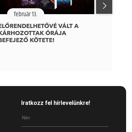
február 13.
ELŐRENDELHETŐVÉ VÁLT A
KÁRHOZOTTAK ÓRÁJA
BEFEJEZŐ KÖTETE!
Iratkozz fel hírlevelünkre!