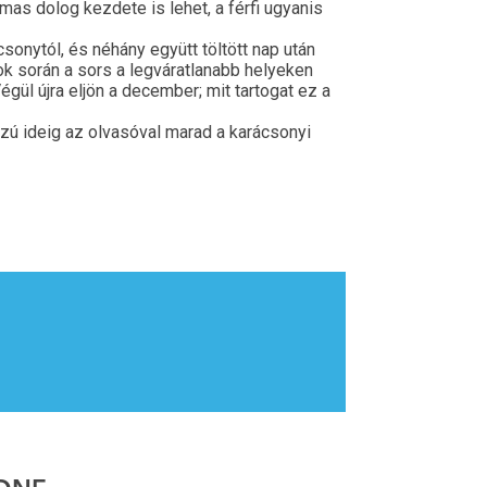
lmas dolog kezdete is lehet, a férfi ugyanis
sonytól, és néhány együtt töltött nap után
ok során a sors a legváratlanabb helyeken
gül újra eljön a december; mit tartogat ez a
zú ideig az olvasóval marad a karácsonyi