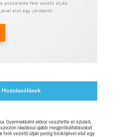
 a postaláda felé vezető útján
ijével elüt egy járókelőt.
Hozzászólások
a. Gyermekként ekkor vesztette el szüleit,
pi szezon ráadásul újabb megpróbáltatásokat
da felé vezető útján pedig biciklijével elüt egy