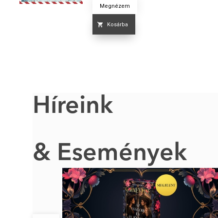
Megnézem
Kosárba
Híreink
& Események