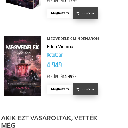
Eredeti ár:
6 499.-
Megnézem
Kosárba
MEGVÉDELEK MINDENÁRON
Eden Victoria
Kötött ár:
4 949.-
Eredeti ár:
5 499.-
Megnézem
Kosárba
AKIK EZT VÁSÁROLTÁK, VETTÉK
MÉG