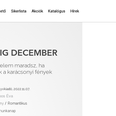
hető
Sikerlista
Akciók
Katalógus
Hírek
IG DECEMBER
velem maradsz, ha
 a karácsonyi fények
yvkiadó, 2022.11.07.
pos Éva
ny
/
Romantikus
 munkanap