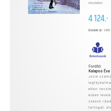
Készleten
4 124.-
5 499.-
Eredeti ár:
Fordító:
Kalapos Éva
Josie számá
legfájdalm
ekkor veszte
évben levele
szezon ráa
tartogat: el