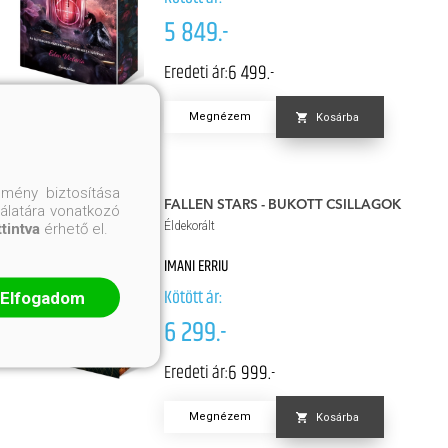
5 849.-
6 499.-
Eredeti ár:
Megnézem
Kosárba
mény biztosítása
FALLEN STARS - BUKOTT CSILLAGOK
nálatára vonatkozó
Éldekorált
ttintva
érhető el.
IMANI ERRIU
Kötött ár:
Elfogadom
6 299.-
6 999.-
Eredeti ár:
Megnézem
Kosárba