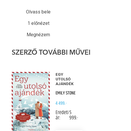
Olvass bele
1 előnézet
Megnézem
SZERZŐ TOVÁBBI MŰVEI
EGY
UTOLSÓ
AJÁNDÉK
EMILY STONE
4 499.-
Eredeti
5
ár:
999.-