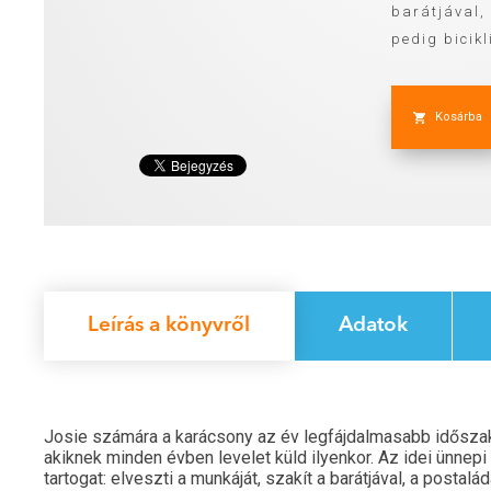
barátjával,
pedig bicikl
Kosárba
Leírás a könyvről
Adatok
Josie számára a karácsony az év legfájdalmasabb időszak
akiknek minden évben levelet küld ilyenkor. Az idei ünne
tartogat: elveszti a munkáját, szakít a barátjával, a postalá