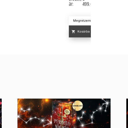
ár:
499.-
Megnézem
Kosárba