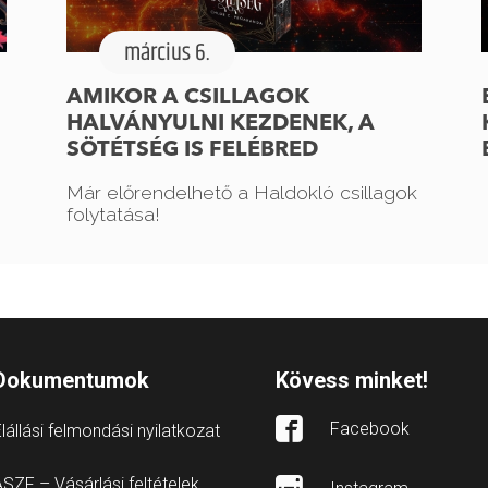
március 6.
AMIKOR A CSILLAGOK
HALVÁNYULNI KEZDENEK, A
SÖTÉTSÉG IS FELÉBRED
Már előrendelhető a Haldokló csillagok
folytatása!
Dokumentumok
Kövess minket!
Facebook
lállási felmondási nyilatkozat
SZF – Vásárlási feltételek