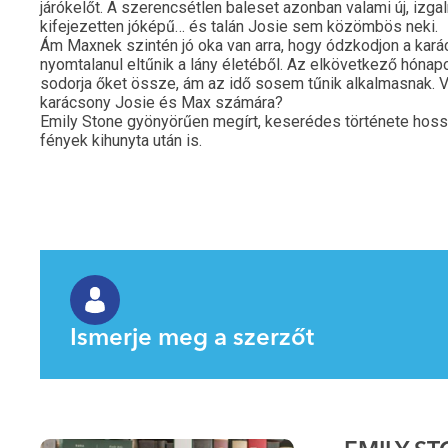
járókelőt. A szerencsétlen baleset azonban valami új, izga
kifejezetten jóképű… és talán Josie sem közömbös neki.
Ám Maxnek szintén jó oka van arra, hogy ódzkodjon a karác
nyomtalanul eltűnik a lány életéből. Az elkövetkező hónap
sodorja őket össze, ám az idő sosem tűnik alkalmasnak. Vé
karácsony Josie és Max számára?
Emily Stone gyönyörűen megírt, keserédes története hoss
fények kihunyta után is.
Ismerje meg a szerzőt