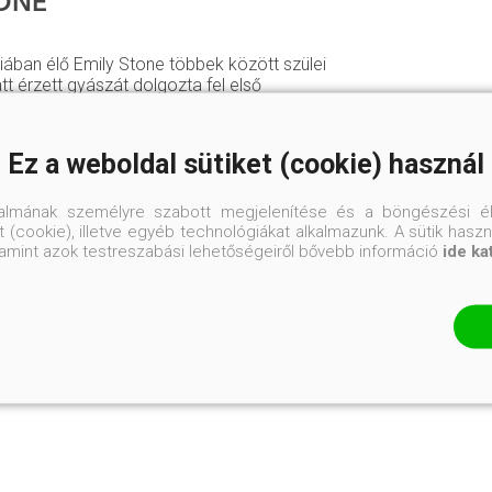
TONE
iában élő Emily Stone többek között szülei
tt érzett gyászát dolgozta fel első
 Mindig decemberben, amely nemzetközi
izonyult. A fiatal írónő nővére családjával
gyönyörű viktoriánus udvarházban, és amikor
Ez a weboldal sütiket (cookie) használ
kor két unokahúgára vigyáz, vagy kisebb
eillő állatseregletükkel – két macska, három
, hat birka és három póni – foglalatoskodik.
talmának személyre szabott megjelenítése és a böngészési él
 (cookie), illetve egyéb technológiákat alkalmazunk. A sütik hasz
valamint azok testreszabási lehetőségeiről bővebb információ
ide ka