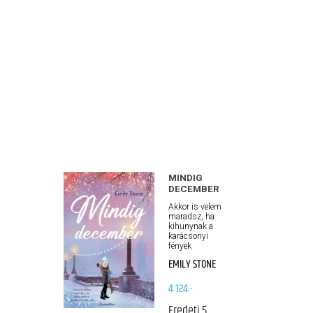
MINDIG
DECEMBER
Akkor is velem
maradsz, ha
kihunynak a
karácsonyi
fények
EMILY STONE
4 124.-
Eredeti
5