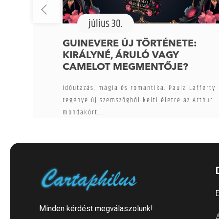
július 30.
GUINEVERE ÚJ TÖRTÉNETE:
KIRÁLYNÉ, ÁRULÓ VAGY
CAMELOT MEGMENTŐJE?
Időutazás, mágia és romantika. Paula Lafferty
regénye új szemszögből kelti életre az Arthur-
mondakört....
E
Minden kérdést megválaszolunk!
Á