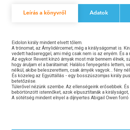
Leírás a könyvről
Adatok
Eidolon király mindent elvett tőlem.
A trónomat, az Árnylidércemet, még a királyságomat is. Kir
vedett hadsereggel, ami még csak nem is az enyém. És a 
Az egykor Revent kínzó árnyak most már bennem élnek, sz
hogy áruljam el a barátaimat. Halálos fenyegetés lettem, 
nélkül, akibe beleszerettem, csak árnyék vagyok… fény nél
És közeleg az Együttállás - egy bosszúszomjas király pus
betetőzése.
Túlerővel nézünk szembe. Az ellenségeink erősebbek. És 
bebörtönzött istennőket, azok elpusztítanák a királyságot
A sötétség mindent elnyel a díjnyertes Abigail Owen forró