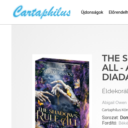
Újdonságok
Előrendel
THE 
ALL -
DIAD
Éldekorál
Abigail Owen
Cartaphilus Kö
Sorozat:
Dom
Fordító:
Béké