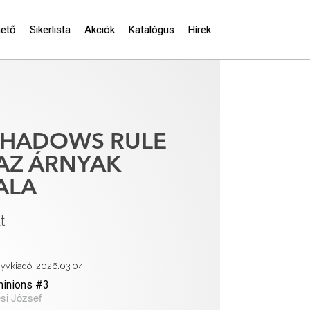
hető
Sikerlista
Akciók
Katalógus
Hírek
SHADOWS RULE
 AZ ÁRNYAK
ALA
t
nyvkiadó, 2026.03.04.
inions #3
si József