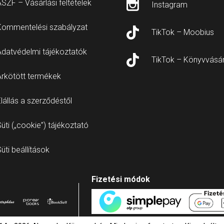
SZF – Vásárlási feltételek
Instagram
Kommentelési szabályzat
TikTok – Moobius
Adatvédelmi tájékoztatók
TikTok – Könyvvásá
Árkötött termékek
lállás a szerződéstől
üti („cookie”) tájékoztató
üti beállítások
Fizetési módok