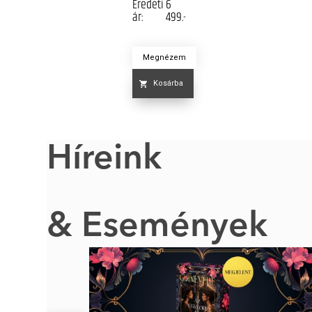
Eredeti
6
ár:
499.-
Megnézem
Kosárba
Híreink
& Események