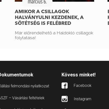
március 6.
AMIKOR A CSILLAGOK
HALVÁNYULNI KEZDENEK, A
SÖTÉTSÉG IS FELÉBRED
Már előrendelhető a Haldokló csillagok
folytatása!
Dokumentumok
Kövess minket!
Facebook
lállási felmondási nyilatkozat
SZF – Vásárlási feltételek
Instagram