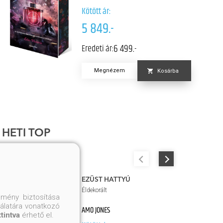
Kötött ár:
5 849.-
6 499.-
Eredeti ár:
Megnézem
Kosárba
HETI TOP
EZÜST HATTYÚ
Éldekorált
mény biztosítása
nálatára vonatkozó
AMO JONES
ttintva
érhető el.