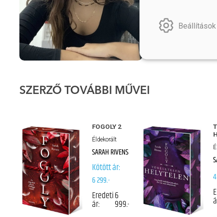
Franciaországb
fordították le,
Beállítások
SZERZŐ TOVÁBBI MŰVEI
FOGOLY 2
H
Éldekorált
É
SARAH RIVENS
S
Kötött ár:
4
6 299.-
E
Eredeti
6
á
ár:
999.-