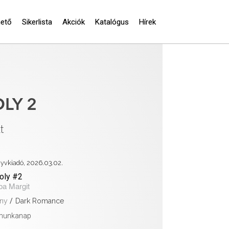
hető
Sikerlista
Akciók
Katalógus
Hírek
LY 2
t
nyvkiadó, 2026.03.02.
oly #2
ba Margit
ny
/
Dark Romance
 munkanap