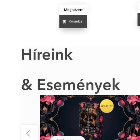
Megnézem
Kosárba
Híreink
& Események