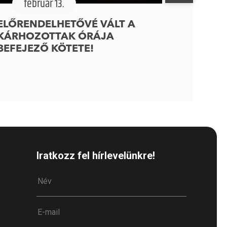
február 13.
ELŐRENDELHETŐVÉ VÁLT A
KÁRHOZOTTAK ÓRÁJA
BEFEJEZŐ KÖTETE!
Iratkozz fel hírlevelünkre!