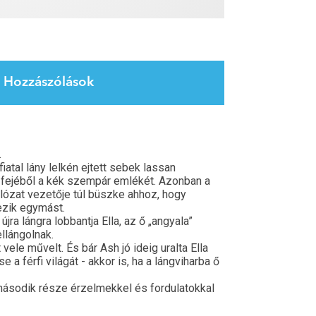
Hozzászólások
.
fiatal lány lelkén ejtett sebek lassan
a fejéből a kék szempár emlékét. Azonban a
lózat vezetője túl büszke ahhoz, hogy
ezik egymást.
jra lángra lobbantja Ella, az ő „angyala”
llángolnak.
ele művelt. És bár Ash jó ideig uralta Ella
a férfi világát - akkor is, ha a lángviharba ő
második része érzelmekkel és fordulatokkal