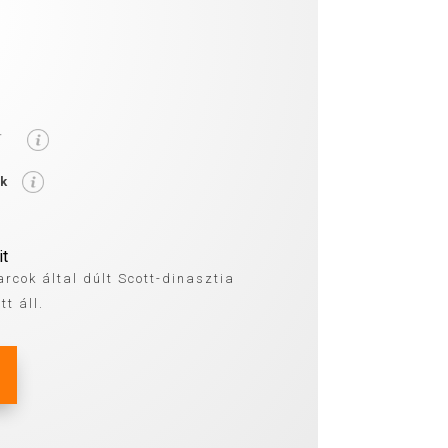
-
ék
it
rcok által dúlt Scott-dinasztia
tt áll.