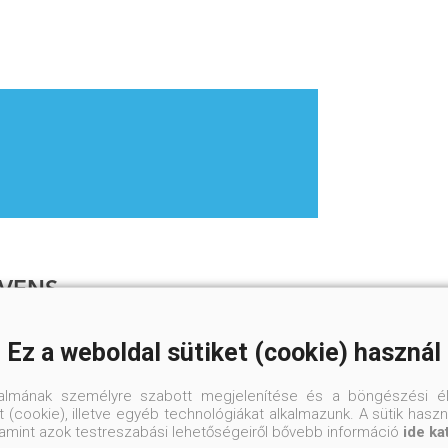
IVENS
gériában született Sarah Rivens fiatal kora
Ez a weboldal sütiket (cookie) használ
 idők legolvasottabb algériai írója. Sarah
e el közzétenni írásait a Wattpad nevű
talmának személyre szabott megjelenítése és a böngészési él
ször theblurredgirl álnéven publikált Fogoly a
 (cookie), illetve egyéb technológiákat alkalmazunk. A sütik hasz
önhetően óriási népszerűségre tett szert, és
valamint azok testreszabási lehetőségeiről bővebb információ
ide ka
k új nemzedékét teremtette meg