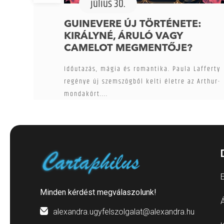
július 30.
GUINEVERE ÚJ TÖRTÉNETE:
KIRÁLYNÉ, ÁRULÓ VAGY
CAMELOT MEGMENTŐJE?
Időutazás, mágia és romantika. Paula Lafferty
regénye új szemszögből kelti életre az Arthur-
mondakört....
E
Minden kérdést megválaszolunk!
Á
alexandra.ugyfelszolgalat@alexandra.hu