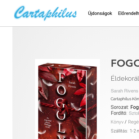
Újdonságok
Előrendel
FOGO
Éldekorál
Sarah Rivens
Cartaphilus Kö
Sorozat:
Fog
Fordító:
Szto
Könyv
/
Regé
Szállítás:
1-2