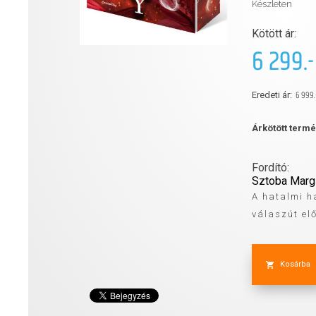
Készleten
Kötött ár:
6 299.-
6 999.
Eredeti ár:
Árkötött term
Fordító:
Sztoba Marg
A hatalmi ha
válaszút elő
Kosárba