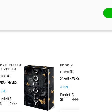
an. A Fogoly-trilógiát már kilenc nyelvre
 és több mint félmillió példányban kelt el.
TÖKÉLETESEN
FOGOLY
ELYTELEN
Éldekorált
ldekorált
SARAH RIVENS
ARAH RIVENS
4 499.-
 874.-
Eredeti
5
redeti
6
ár:
999.-
r:
499.-