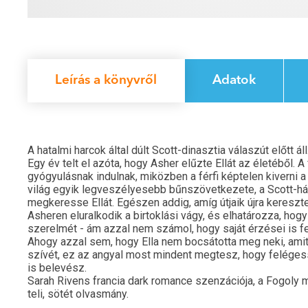
Leírás a könyvről
Adatok
A hatalmi harcok által dúlt Scott-dinasztia válaszút előtt áll
Egy év telt el azóta, hogy Asher elűzte Ellát az életéből. A 
gyógyulásnak indulnak, miközben a férfi képtelen kiverni 
világ egyik legveszélyesebb bűnszövetkezete, a Scott-há
megkeresse Ellát. Egészen addig, amíg útjaik újra kereszt
Asheren eluralkodik a birtoklási vágy, és elhatározza, hogy ú
szerelmét - ám azzal nem számol, hogy saját érzései is fe
Ahogy azzal sem, hogy Ella nem bocsátotta meg neki, amit v
szívét, ez az angyal most mindent megtesz, hogy felégesse 
is belevész.
Sarah Rivens francia dark romance szenzációja, a Fogoly 
teli, sötét olvasmány.