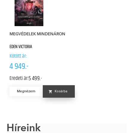
MEGVÉDELEK MINDENÁRON
G
Él
EDEN VICTORIA
P
Kötött ár:
Kö
4 949.-
6
5 499.-
Eredeti ár:
Er
Megnézem
Kosárba
Híreink