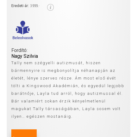
3 999.-
Eredeti ár:
Fordító:
Nagy Szilvia
Tally nem szégyelli autizmusát, hiszen
bármennyire is megbonyolítja néhanapján az
életét, lénye szerves része. Ám most első évét
tölti a Kingswood Akadémián, és egyedül legjobb
barátnője, Layla tud arról, hogy autizmussal él.
Bár valamiért sokan érzik kényelmetlenül
magukat Tally társaságában, Layla sosem volt
ilyen… egészen mostanáig.