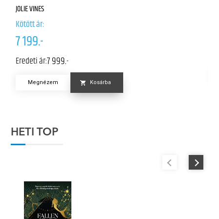
P
JOLIE VINES
Kö
Kötött ár:
6
7 199.-
Er
7 999.-
Eredeti ár:
Megnézem
Kosárba
HETI TOP