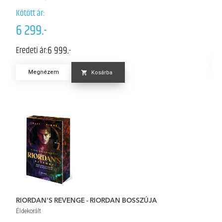
Kö
Kötött ár:
6
6 299.-
Er
6 999.-
Eredeti ár:
Megnézem
Kosárba
G
RIORDAN'S REVENGE - RIORDAN BOSSZÚJA
Él
Éldekorált