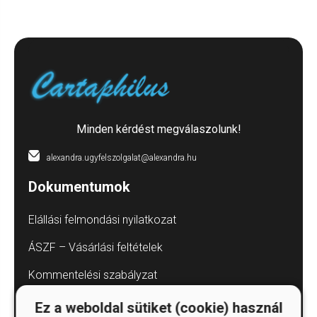
Minden kérdést megválaszolunk!
alexandra.ugyfelszolgalat@alexandra.hu
Dokumentumok
Elállási felmondási nyilatkozat
ÁSZF – Vásárlási feltételek
Kommentelési szabályzat
Adatvédelmi tájékoztatók
Ez a weboldal sütiket (cookie) használ