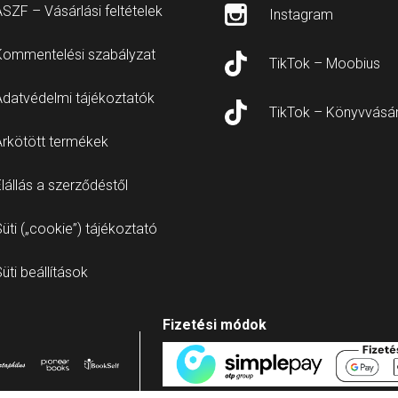
SZF – Vásárlási feltételek
Instagram
Kommentelési szabályzat
TikTok – Moobius
Adatvédelmi tájékoztatók
TikTok – Könyvvásá
Árkötött termékek
lállás a szerződéstől
üti („cookie”) tájékoztató
üti beállítások
Fizetési módok