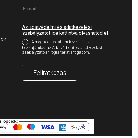
Az adatvédelmi és adatkezelési
szabályzatot ide kattintva olvashatod el.
rok
A megadott adataim kezeléséhez
hozzájárulok, az Adatvédelmi és adatkezelési
szabályzatban foglaltakat elfogadom.
Feliratkozás