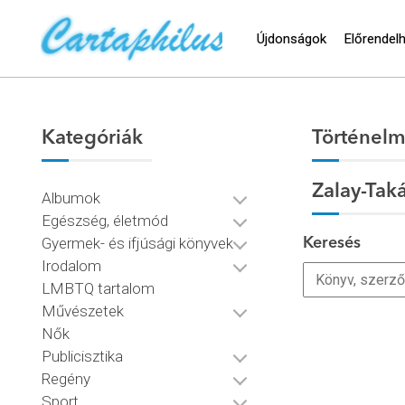
Újdonságok
Előrendel
Kategóriák
Történelm
Zalay-Tak
Albumok
Egészség, életmód
Gyermek- és ifjúsági könyvek
Keresés
Irodalom
LMBTQ tartalom
Művészetek
Nők
Publicisztika
Regény
Sport