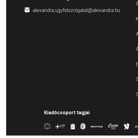
Á
alexandra.ugyfelszolgalat@alexandra.hu
E
S
S
Kiadócsoport tagjai