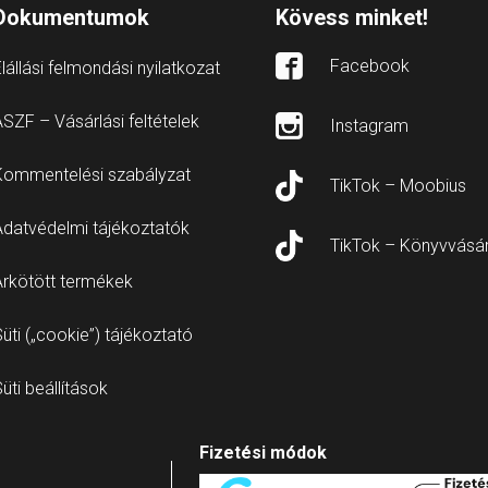
Dokumentumok
Kövess minket!
Facebook
lállási felmondási nyilatkozat
SZF – Vásárlási feltételek
Instagram
Kommentelési szabályzat
TikTok – Moobius
Adatvédelmi tájékoztatók
TikTok – Könyvvásá
Árkötött termékek
üti („cookie”) tájékoztató
üti beállítások
Fizetési módok