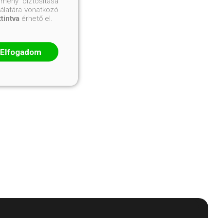
mény biztosítása
nálatára vonatkozó
ttintva
érhető el.
Elfogadom