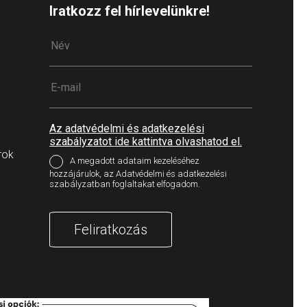
Iratkozz fel hírlevelünkre!
Az adatvédelmi és adatkezelési
szabályzatot ide kattintva olvashatod el.
rok
A megadott adataim kezeléséhez
hozzájárulok, az Adatvédelmi és adatkezelési
szabályzatban foglaltakat elfogadom.
Feliratkozás