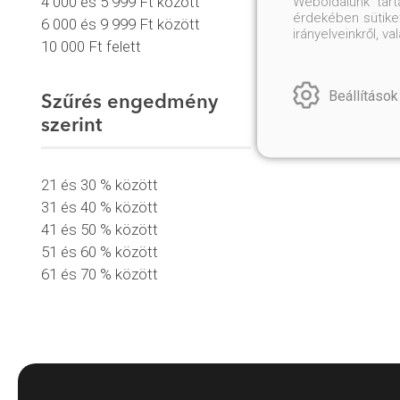
4 000 és 5 999 Ft között
Weboldalunk tar
érdekében sütiket
6 000 és 9 999 Ft között
irányelveinkről, 
10 000 Ft felett
Beállítások
Szűrés engedmény
szerint
21 és 30 % között
31 és 40 % között
41 és 50 % között
51 és 60 % között
61 és 70 % között