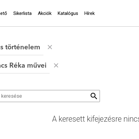
hető
Sikerlista
Akciók
Katalógus
Hírek
s történelem
ács Réka művei
A keresett kifejezésre ninc