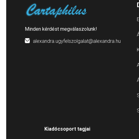
E
Minden kérdést megválaszolunk!
Á
alexandra.ugyfelszolgalat@alexandra.hu
S
S
Kiadócsoport tagjai