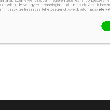
talmának személyre szabott megjelenítése és a böngészési él
 (cookie), illetve egyéb technológiákat alkalmazunk. A sütik hasz
valamint azok testreszabási lehetőségeiről bővebb információ
ide ka