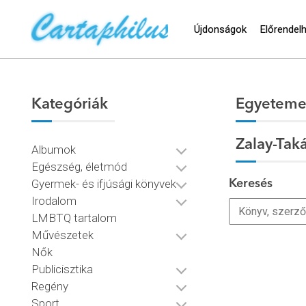
Újdonságok
Előrendel
Kategóriák
Egyeteme
Zalay-Tak
Albumok
Egészség, életmód
Gyermek- és ifjúsági könyvek
Keresés
Irodalom
LMBTQ tartalom
Művészetek
Nők
Publicisztika
Regény
Sport