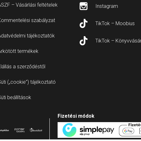
SZF – Vásárlási feltételek
Instagram
Kommentelési szabályzat
TikTok – Moobius
Adatvédelmi tájékoztatók
TikTok – Könyvvásá
Árkötött termékek
lállás a szerződéstől
üti („cookie”) tájékoztató
üti beállítások
Fizetési módok