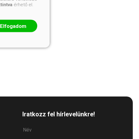
ttintva
érhető el.
Elfogadom
Iratkozz fel hírlevelünkre!