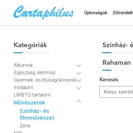
Újdonságok
Előrendel
Kategóriák
Színház- 
Rahaman 
Albumok
Egészség, életmód
Gyermek- és ifjúsági könyvek
Keresés
Irodalom
LMBTQ tartalom
Művészetek
Színház- és
filmművészet
Zene