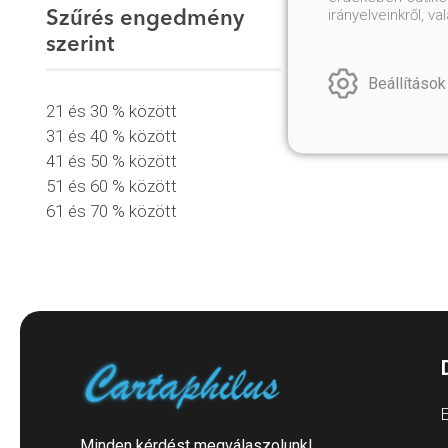
irányelveinkről, 
Szűrés engedmény
szerint
Beállítások
21 és 30 % között
31 és 40 % között
41 és 50 % között
51 és 60 % között
61 és 70 % között
E
Minden kérdést megválaszolunk!