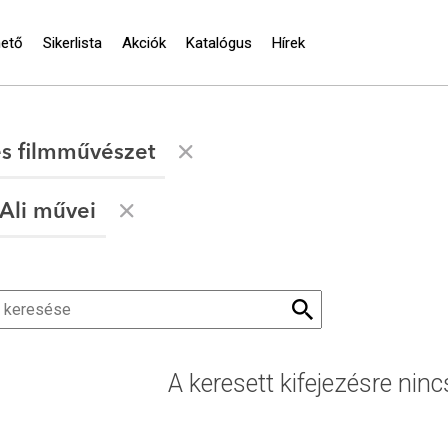
hető
Sikerlista
Akciók
Katalógus
Hírek
és filmművészet
Ali művei
A keresett kifejezésre ninc