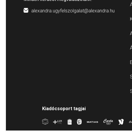
Á
alexandra.ugyfelszolgalat@alexandra.hu
E
S
S
Kiadócsoport tagjai