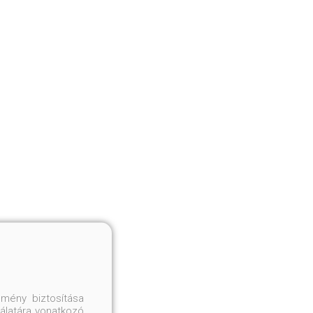
mény biztosítása
nálatára vonatkozó