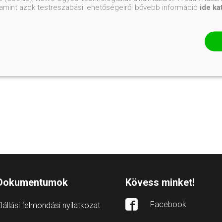
valamint azok testreszabási lehetőségeiről bővebb információ
ide ka
Dokumentumok
Kövess minket!
Facebook
lállási felmondási nyilatkozat