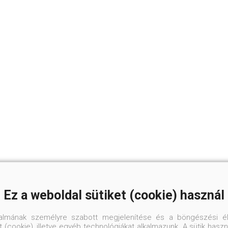
Ez a weboldal sütiket (cookie) használ
talmának személyre szabott megjelenítése és a böngészési él
 (cookie), illetve egyéb technológiákat alkalmazunk. A sütik hasz