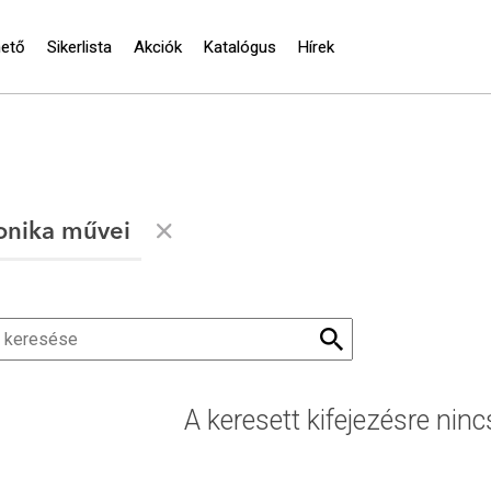
hető
Sikerlista
Akciók
Katalógus
Hírek
onika művei
A keresett kifejezésre ninc