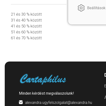
Beállítások
21 és 30 % között
31 és 40 % között
41 és 50 % között
51 és 60 % között
61 és 70 % között
E
Minden kérdést megválaszolunk!
Á
alexandra.ugyfelszolgalat@alexandra.hu