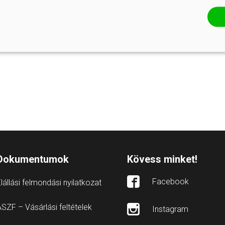
Dokumentumok
Kövess minket!
Facebook
lállási felmondási nyilatkozat
SZF – Vásárlási feltételek
Instagram