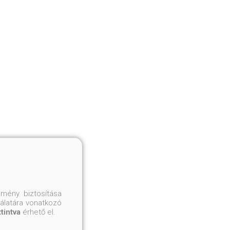
mény biztosítása
nálatára vonatkozó
ttintva
érhető el.