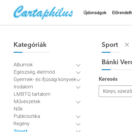
Újdonságok
Előrendel
Kategóriák
Sport
Bánki Ver
Albumok
Egészség, életmód
Gyermek- és ifjúsági könyvek
Keresés
Irodalom
LMBTQ tartalom
Művészetek
Nők
Publicisztika
Regény
Sport