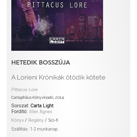
HETEDIK BOSSZÚJA
A Lorieni Krónikák ötödik kötete
Pittacus Lore
Cartaphilus Könyvkiadó, 2014.
Sorozat:
Carta Light
Fordító:
Stier Ágnes
Könyv
/
Regény
/
Sci-fi
Szállítás:
1-2 munkanap