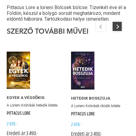
Pittacus Lore a lorieni Bölcsek bölcse. Tizenkét éve él a
Földön, készül a bolygó sorsát meghatározó, mindent
eldöntő háborúra. Tartózkodási helye ismeretlen.
SZERZŐ TOVÁBBI MŰVEI
EGYEK A VÉGSŐKIG
HETEDIK BOSSZÚJA
A Lorieni Krónikák hetedik kötete
A Lorieni Krónikák ötödik kötete
PITTACUS LORE
PITTACUS LORE
2 618.-
2 618.-
Eredeti ár:
3 490.-
Eredeti ár:
3 490.-