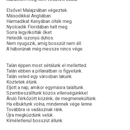
Elsővel Malajziában végeztek.
Másodikkal Angliában.
Harmadikat Kenyában ölték meg.
Nyolcadik Floridában halt meg.
Sorra legyilkolták őket.
Hetedik iszonyú dühös.
Nem nyugszik, amíg bosszút nem áll.
A háborúnak még messze nincs vége.
Talán éppen most sétálunk el melletted.
Talán ebben a pillanatban is figyelünk.
Talán veled egy városban lakunk.
Köztetek élünk.
Eljött a nap, amikor egymásra találtunk.
Szembeszálltunk közös ellenségünkkel.
Áruló férkőzött közénk, de megmenekültünk.
Ha elbuktunk volna, mindennek vége lenne.
Továbbra is vadásznak ránk.
Újra megküzdünk velük.
Kíméletlenül bosszút állunk.