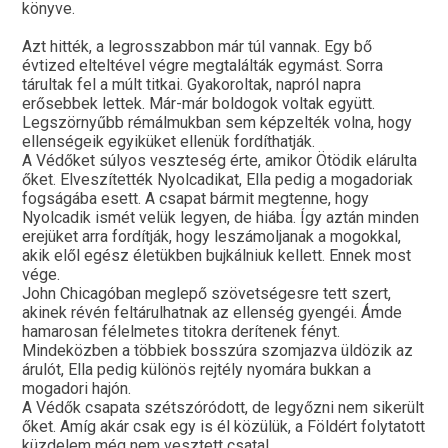
könyve.
Azt hitték, a legrosszabbon már túl vannak. Egy bő
évtized elteltével végre megtalálták egymást. Sorra
tárultak fel a múlt titkai. Gyakoroltak, napról napra
erősebbek lettek. Már-már boldogok voltak együtt.
Legszörnyűbb rémálmukban sem képzelték volna, hogy
ellenségeik egyiküket ellenük fordíthatják.
A Védőket súlyos veszteség érte, amikor Ötödik elárulta
őket. Elveszítették Nyolcadikat, Ella pedig a mogadoriak
fogságába esett. A csapat bármit megtenne, hogy
Nyolcadik ismét velük legyen, de hiába. Így aztán minden
erejüket arra fordítják, hogy leszámoljanak a mogokkal,
akik elől egész életükben bujkálniuk kellett. Ennek most
vége.
John Chicagóban meglepő szövetségesre tett szert,
akinek révén feltárulhatnak az ellenség gyengéi. Ámde
hamarosan félelmetes titokra derítenek fényt.
Mindeközben a többiek bosszúra szomjazva üldözik az
árulót, Ella pedig különös rejtély nyomára bukkan a
mogadori hajón.
A Védők csapata szétszóródott, de legyőzni nem sikerült
őket. Amíg akár csak egy is él közülük, a Földért folytatott
küzdelem még nem vesztett csata!