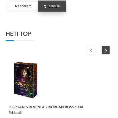
Megnézem
Kosárba
HETI TOP
RIORDAN'S REVENGE - RIORDAN BOSSZÚJA
M
Éldekorált
Él