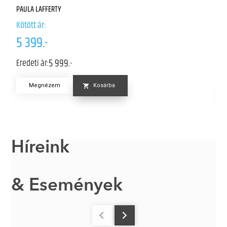
Él
PAULA LAFFERTY
A
Kötött ár:
Kö
5 399.-
5
5 999.-
Eredeti ár:
Er
Megnézem
Kosárba
Híreink
& Események