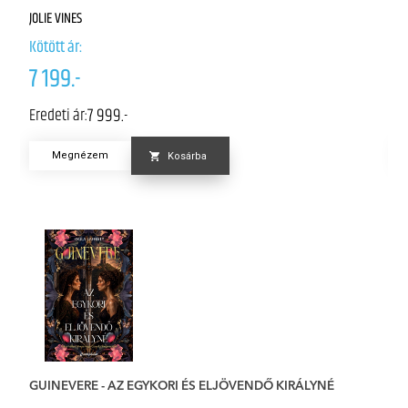
JOLIE VINES
ED
Kötött ár:
Kö
7 199.-
5
7 999.-
Eredeti ár:
Er
Megnézem
Kosárba
GUINEVERE - AZ EGYKORI ÉS ELJÖVENDŐ KIRÁLYNÉ
E