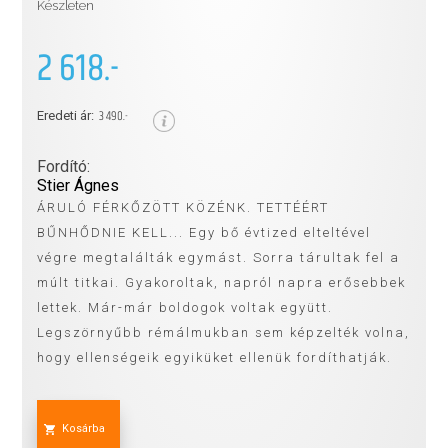
Készleten
2 618.-
3 490.-
Eredeti ár:
Fordító:
Stier Ágnes
ÁRULÓ FÉRKŐZÖTT KÖZÉNK. TETTÉÉRT
BŰNHŐDNIE KELL... Egy bő évtized elteltével
végre megtalálták egymást. Sorra tárultak fel a
múlt titkai. Gyakoroltak, napról napra erősebbek
lettek. Már-már boldogok voltak együtt.
Legszörnyűbb rémálmukban sem képzelték volna,
hogy ellenségeik egyiküket ellenük fordíthatják.
Kosárba