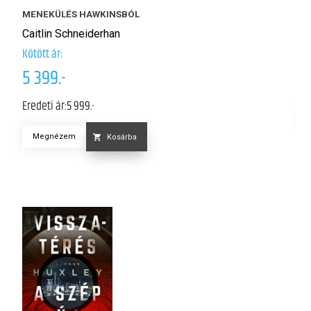
H
MENEKÜLÉS HAWKINSBÓL
C
Caitlin Schneiderhan
Kötött ár:
3
5 399.-
Er
Eredeti ár:
5 999.-
Megnézem
Kosárba