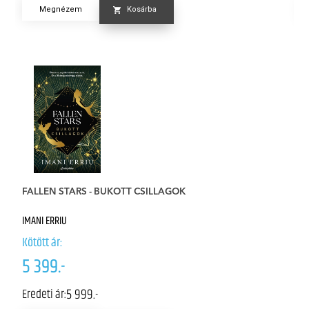
Megnézem
Kosárba
S
FALLEN STARS - BUKOTT CSILLAGOK
Él
IMANI ERRIU
NI
Kötött ár:
Kö
5 399.-
7
5 999.-
Eredeti ár:
Er