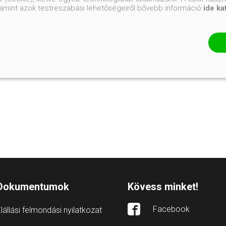
valamint azok testreszabási lehetőségeiről bővebb információ
ide ka
Dokumentumok
Kövess minket!
Facebook
lállási felmondási nyilatkozat