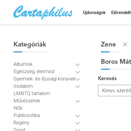
Újdonságok
Előrendel
Kategóriák
Zene
Boros Má
Albumok
Egészség, életmód
Gyermek- és ifjúsági könyvek
Keresés
Irodalom
LMBTQ tartalom
Művészetek
Nők
Publicisztika
Regény
Sport