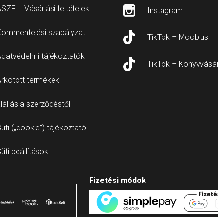
SZF – Vásárlási feltételek
Instagram
Kommentelési szabályzat
TikTok – Moobius
Adatvédelmi tájékoztatók
TikTok – Könyvvásá
Árkötött termékek
lállás a szerződéstől
üti („cookie”) tájékoztató
üti beállítások
Fizetési módok