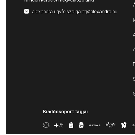
Á
alexandra.ugyfelszolgalat@alexandra.hu
E
S
S
Kiadócsoport tagjai