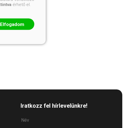
ttintva
érhető el.
Elfogadom
Iratkozz fel hírlevelünkre!