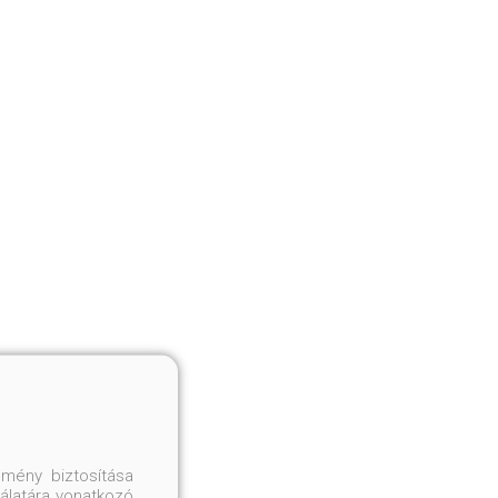
mény biztosítása
nálatára vonatkozó