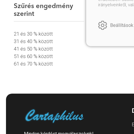
irányelveinkről, 
Szűrés engedmény
szerint
Beállítások
21 és 30 % között
31 és 40 % között
41 és 50 % között
51 és 60 % között
61 és 70 % között
E
Minden kérdést megválaszolunk!