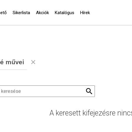
hető
Sikerlista
Akciók
Katalógus
Hírek
té művei
A keresett kifejezésre ninc