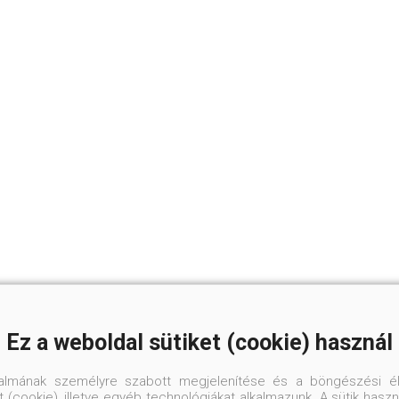
Ez a weboldal sütiket (cookie) használ
talmának személyre szabott megjelenítése és a böngészési él
 (cookie), illetve egyéb technológiákat alkalmazunk. A sütik hasz