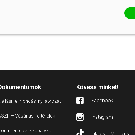
Dokumentumok
Kövess minket!
Facebook
lállási felmondási nyilatkozat
SZF – Vásárlási feltételek
Instagram
Kommentelési szabályzat
TikTok – Moobius