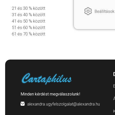
21 és 30 % között
Beállítások
31 és 40 % között
41 és 50 % között
51 és 60 % között
61 és 70 % között
E
Minden kérdést megválaszolunk!
Á
alexandra.ugyfelszolgalat@alexandra.hu