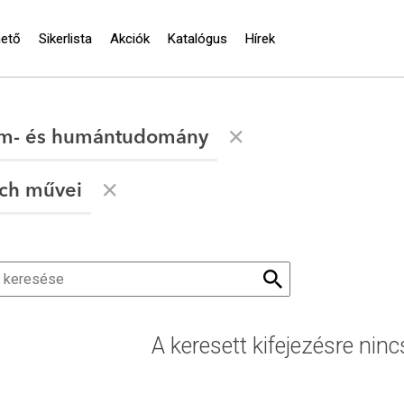
hető
Sikerlista
Akciók
Katalógus
Hírek
om- és humántudomány
ch művei
A keresett kifejezésre ninc