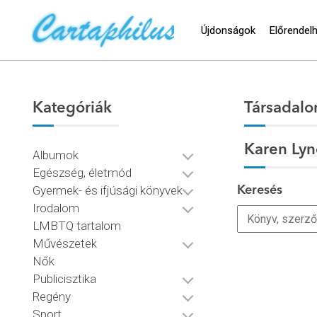
Újdonságok
Előrendel
Kategóriák
Társadal
Karen Lyn
Albumok
Egészség, életmód
Gyermek- és ifjúsági könyvek
Keresés
Irodalom
LMBTQ tartalom
Művészetek
Nők
Publicisztika
Regény
Sport