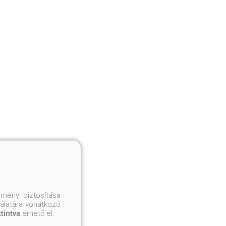
mény biztosítása
nálatára vonatkozó
ttintva
érhető el.