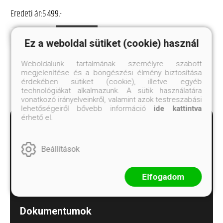
Eredeti ár:
5 499.-
Megnézem
Kosárba
Ez a weboldal sütiket (cookie) használ
Weboldalunk tartalmának személyre szabott
megjelenítése és a böngészési élmény biztosítása
érdekében sütiket (cookie), illetve egyéb
technológiákat alkalmazunk. A sütik használatára
vonatkozó irányelveinkről, valamint azok testreszabási
lehetőségeiről bővebb információ
ide kattintva
érhető el.
Beállítások
Minden kérdést megválaszolunk!
Elfogadom
alexandra.ugyfelszolgalat@alexandra.hu
Dokumentumok