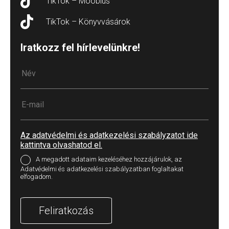
TikTok – Moobius
TikTok – Könyvvásárok
Iratkozz fel hírlevelünkre!
Az adatvédelmi és adatkezelési szabályzatot ide
kattintva olvashatod el.
A megadott adataim kezeléséhez hozzájárulok, az
Adatvédelmi és adatkezelési szabályzatban foglaltakat
elfogadom.
Feliratkozás