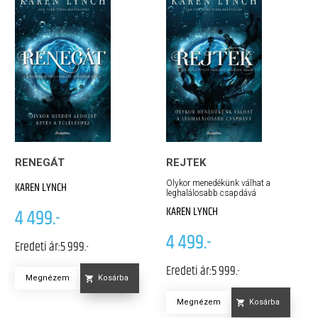
RENEGÁT
REJTEK
Olykor menedékünk válhat a
KAREN LYNCH
leghalálosabb csapdává
KAREN LYNCH
4 499.-
4 499.-
Eredeti ár:
5 999.-
Eredeti ár:
5 999.-
Megnézem
Kosárba
Megnézem
Kosárba