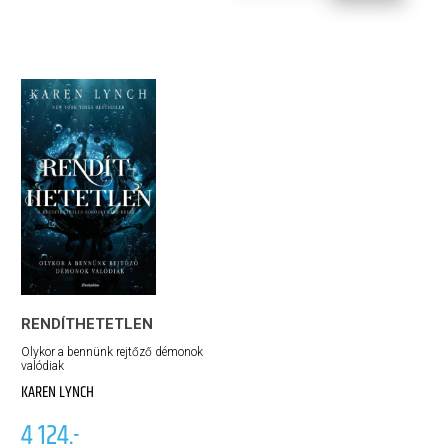
RENDÍTHETETLEN
Olykor a bennünk rejtőző démonok
valódiak
KAREN LYNCH
4 124.-