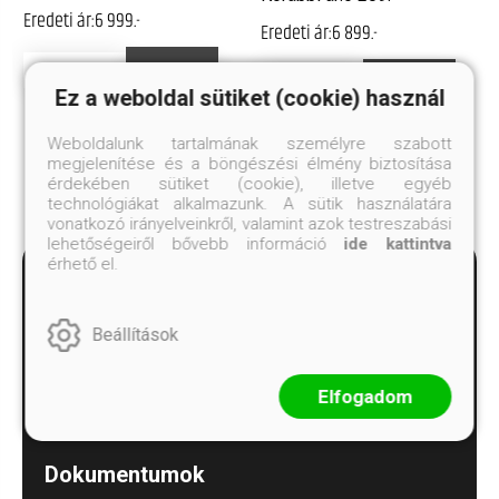
Eredeti ár:
6 999.-
Eredeti ár:
6 899.-
Megnézem
Kosárba
Megnézem
Kosárba
Ez a weboldal sütiket (cookie) használ
Weboldalunk tartalmának személyre szabott
megjelenítése és a böngészési élmény biztosítása
érdekében sütiket (cookie), illetve egyéb
technológiákat alkalmazunk. A sütik használatára
vonatkozó irányelveinkről, valamint azok testreszabási
lehetőségeiről bővebb információ
ide kattintva
érhető el.
Beállítások
Minden kérdést megválaszolunk!
Elfogadom
alexandra.ugyfelszolgalat@alexandra.hu
Dokumentumok