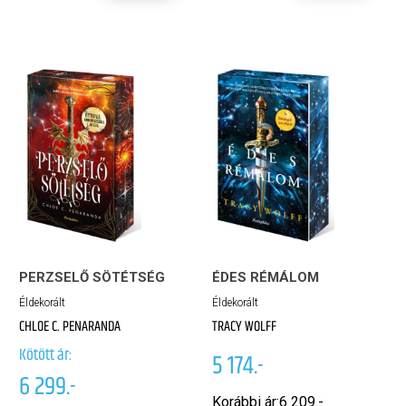
PERZSELŐ SÖTÉTSÉG
ÉDES RÉMÁLOM
Éldekorált
Éldekorált
CHLOE C. PENARANDA
TRACY WOLFF
Kötött ár:
5 174.-
6 299.-
Korábbi ár:
6 209.-