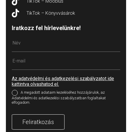
TikTok – Moobius
TikTok – Könyvvásárok
Iratkozz fel hírlevelünkre!
Az adatvédelmi és adatkezelési szabályzatot ide
kattintva olvashatod el.
A megadott adataim kezeléséhez hozzájárulok, az
Adatvédelmi és adatkezelési szabályzatban foglaltakat
elfogadom.
Feliratkozás