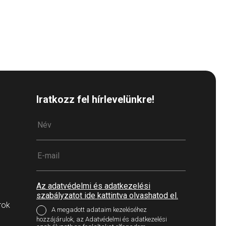
Iratkozz fel hírlevelünkre!
Az adatvédelmi és adatkezelési
szabályzatot ide kattintva olvashatod el.
rok
A megadott adataim kezeléséhez
hozzájárulok, az Adatvédelmi és adatkezelési