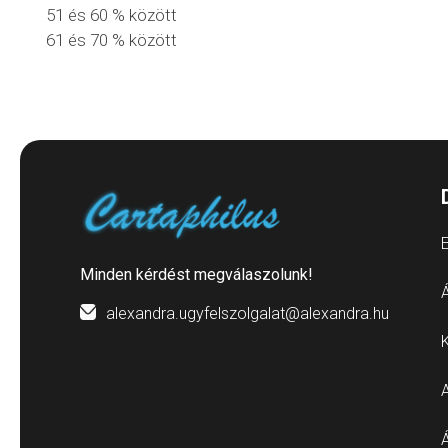
51 és 60 % között
61 és 70 % között
E
Minden kérdést megválaszolunk!
Á
alexandra.ugyfelszolgalat@alexandra.hu