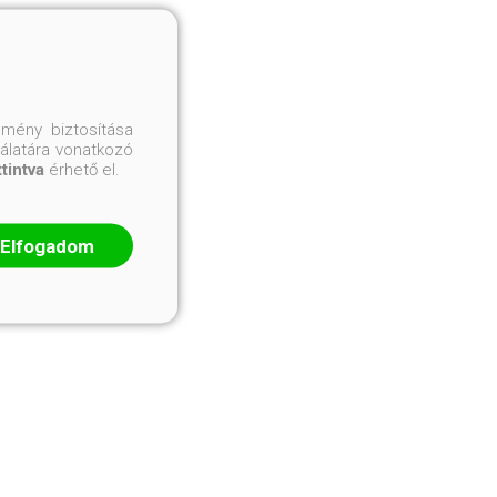
mény biztosítása
nálatára vonatkozó
ttintva
érhető el.
Elfogadom