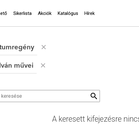
hető
Sikerlista
Akciók
Katalógus
Hírek
tumregény
 Iván művei
A keresett kifejezésre ninc