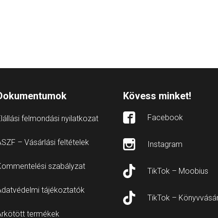
Dokumentumok
Kövess minket!
Facebook
lállási felmondási nyilatkozat
SZF – Vásárlási feltételek
Instagram
Kommentelési szabályzat
TikTok – Moobius
Adatvédelmi tájékoztatók
TikTok – Könyvvásá
Árkötött termékek