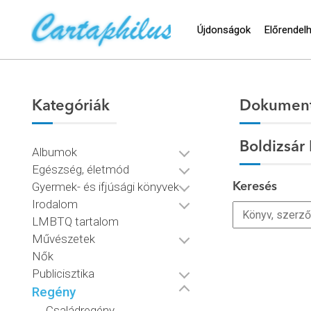
Újdonságok
Előrendel
Kategóriák
Dokumen
Boldizsár
Albumok
Egészség, életmód
Gyermek- és ifjúsági könyvek
Keresés
Irodalom
LMBTQ tartalom
Művészetek
Nők
Publicisztika
Regény
Családregény