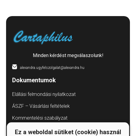
Minden kérdést megválaszolunk!
alexandra.ugyfelszolgalat@alexandra.hu
Dokumentumok
Elállási felmondási nyilatkozat
ÁSZF – Vásárlási feltételek
Kommentelési szabályzat
Adatvédelmi tájékoztatók
Ez a weboldal sütiket (cookie) használ